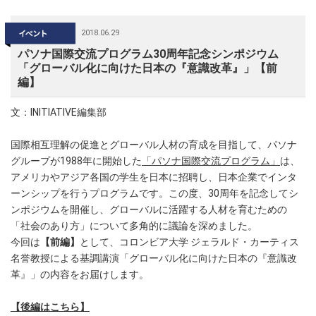
2018.06.29
パソナ国際交流プログラム30周年記念シンポジウム
「グローバル化に向けた日本の『意識改革』」【前
編】
文：INITIATIVE編集部
国際相互理解の促進とグローバル人材の育成を目指して、パソナ
グループが1988年に開始した
「パソナ国際交流プログラム」
は、
アメリカやアジア各国の学生を日本に招聘し、日本企業でインタ
ーンシップを行うプログラムです。この度、30周年を記念してシ
ンポジウムを開催し、グローバルに活躍する人材を育むための
「社会のあり方」について多角的に議論を深めました。
今回は
【前編】
として、コロンビア大学 ジェラルド・カーティス
名誉教授による基調講演「グローバル化に向けた日本の『意識改
革』」の内容をお届けします。
【後編はこちら】