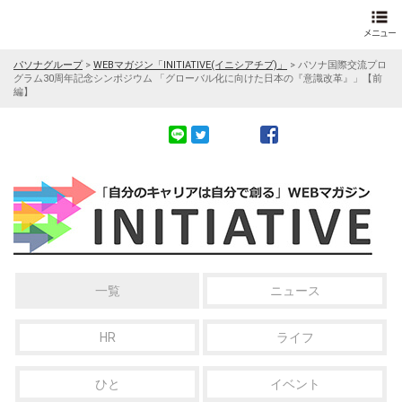
パソナグループ
>
WEBマガジン「INITIATIVE(イニシアチブ)」
>
パソナ国際交流プロ
グラム30周年記念シンポジウム 「グローバル化に向けた日本の『意識改革』」【前
編】
一覧
ニュース
HR
ライフ
ひと
イベント