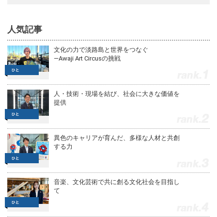
人気記事
文化の力で淡路島と世界をつなぐ
—Awaji Art Circusの挑戦
1
人・技術・現場を結び、社会に大きな価値を
提供
2
異色のキャリアが育んだ、多様な人材と共創
する力
3
音楽、文化芸術で共に創る文化社会を目指し
て
4