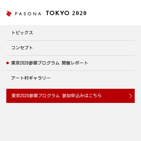
2020
TOKYO
東京2020参画プログラム
トピックス
コンセプト
東京2020参画プログラム
開催レポート
アート村ギャラリー
東京2020参画プログラム
参加申込みはこちら
日本記録保持者のママアスリートから学ぼう！
『寺田選手のかけっこ教室』を開催
2019.09.15
教育