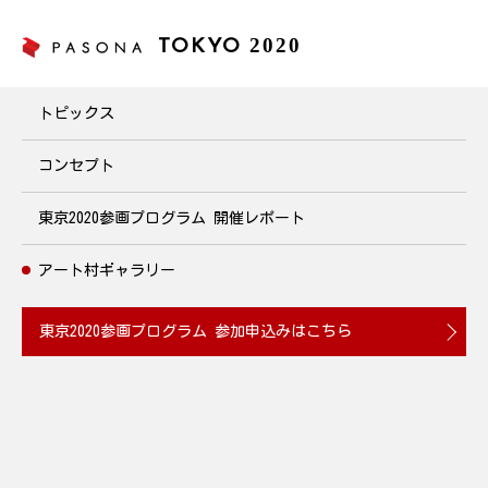
2020
TOKYO
アート村ギャラリー
トピックス
コンセプト
オリンピック競技
パラリンピック競技
東京2020参画プログラム
開催レポート
「才能に障害はない」をコンセプトに、パソナハートフルで絵を
アート村ギャラリー
描くことを仕事とする障害のあるアーティスト社員が、東京2020
オリンピック・パラリンピック競技大会をテーマに、躍動するア
東京2020参画プログラム
参加申込みはこちら
スリートの情熱や、観客の熱い声援が沸き立つ風景などを描いた
作品をご紹介いたします
＞アート村アーティストのご紹介はこちら