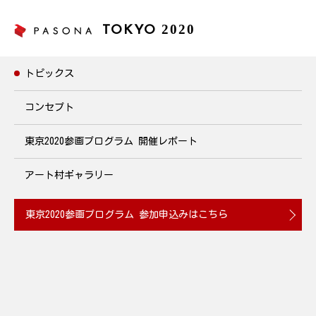
2020
TOKYO
トピックス
トピックス
コンセプト
東京2020参画プログラム
開催レポート
劇的に変わる自己アピール～強みの考え方と伝え方～
2020年2月12日(水)19:00~21:00開催
アート村ギャラリー
2020.01.17
東京2020参画プログラム
参加申込みはこちら
パソナに登録しているエキスパートスタッフの皆様に向け、今後
のキャリアを考える講座を開催します。ビジネススキルを分析
し、強みの考え方と、強みを売りに変える伝え方を学びます。自
己アピールを見直すきっかけになる講座です。ぜひお気軽にご参