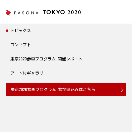
2020
TOKYO
トピックス
トピックス
コンセプト
東京2020参画プログラム
開催レポート
2020.03.25
アート村ギャラリー
第5回 パソナ選手権～Wall push-ups～
2020年4月1日~30日 開催
東京2020参画プログラム
参加申込みはこちら
2020.03.24
こころ咲くプロジェクト2020
2020年3月23日~27日 開催
2020.03.13
丸木一巧(クラリネット)×室井悠李(ピアノ) ランチコンサート
2020年3月24日(火)12:00~12:45 開催