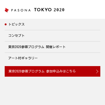
2020
TOKYO
トピックス
トピックス
コンセプト
東京2020参画プログラム
開催レポート
2020.06.03
アート村ギャラリー
30minエクササイズレッスン~ヨガ編~
2020年6月3日
(水)19:30~20:00 開催
東京2020参画プログラム
参加申込みはこちら
2020.05.27
パソナアスリートチャレンジ
草野歩 ~トイレットペーパート
スチャレンジ編~
2020年5月27日~6月26日 開催
2020.05.27