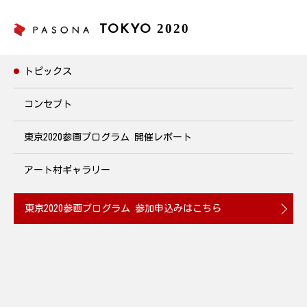
2020
TOKYO
トピックス
トピックス
コンセプト
東京2020参画プログラム
開催レポート
新井優香×和久井沙良
低音の魅力！コントラバス＆ピアノランチコンサート
アート村ギャラリー
2019年12月26日(木)12:00~12:45 開催
東京2020参画プログラム
参加申込みはこちら
2019.12.19
コントラバス奏者新井優香氏とピアニスト和久井沙良氏のランチ
コンサートをパソナグループ JOB HUB SQUAREで開催。新井優
香氏は10歳よりコントラバスを始め、音楽コンクールで弦楽器部