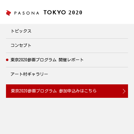
2020
TOKYO
東京2020参画プログラム
トピックス
コンセプト
東京2020参画プログラム
開催レポート
アート村ギャラリー
東京2020参画プログラム
参加申込みはこちら
東京2020参画プログラムは、全国のあらゆる方々と共に、スポー
ツだけでなく幅広い分野の事業・イベントを通じて、東京2020大
会の盛り上げに向けたオリンピックとパラリンピックの機運醸成
と、大会後のレガシー創出に向けて取り組むプログラムです。
東京2020参画プログラムの認証を受けたパソナグループの活動を