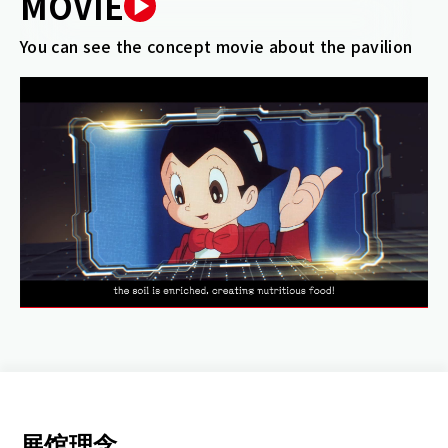
M
O
V
I
E
You can see the concept movie
about the pavilion
展馆理念