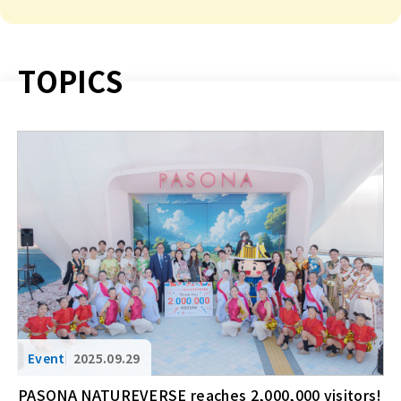
T
O
P
I
C
S
2025.09.29
PASONA NATUREVERSE reaches 2,000,000 visitors!