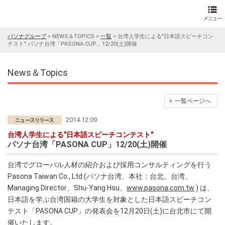
パソナグループ
>
NEWS＆TOPICS
>
一覧
>
台湾人学生による"日本語スピーチコン
テスト" パソナ台湾「PASONA CUP」12/20(土)開催
News＆Topics
一覧ページへ
2014.12.09
台湾人学生による"日本語スピーチコンテスト"
パソナ台湾「PASONA CUP」12/20(土)開催
台湾でグローバル人材の紹介および採用コンサルティングを行う
Pasona Taiwan Co., Ltd.(パソナ台湾、本社：台北、台湾、
Managing Director、Shu-Yang Hsu、
www.pasona.com.tw
) は、
日本語を学ぶ台湾国籍の大学生を対象とした日本語スピーチコン
テスト「PASONA CUP」の発表会を12月20日(土)に台北市にて開
催いたします。