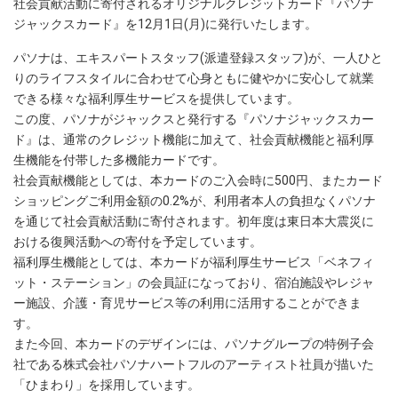
社会貢献活動に寄付されるオリジナルクレジットカード『パソナ
ジャックスカード』を12月1日(月)に発行いたします。
パソナは、エキスパートスタッフ(派遣登録スタッフ)が、一人ひと
りのライフスタイルに合わせて心身ともに健やかに安心して就業
できる様々な福利厚生サービスを提供しています。
この度、パソナがジャックスと発行する『パソナジャックスカー
ド』は、通常のクレジット機能に加えて、社会貢献機能と福利厚
生機能を付帯した多機能カードです。
社会貢献機能としては、本カードのご入会時に500円、またカード
ショッピングご利用金額の0.2%が、利用者本人の負担なくパソナ
を通じて社会貢献活動に寄付されます。初年度は東日本大震災に
おける復興活動への寄付を予定しています。
福利厚生機能としては、本カードが福利厚生サービス「ベネフィ
ット・ステーション」の会員証になっており、宿泊施設やレジャ
ー施設、介護・育児サービス等の利用に活用することができま
す。
また今回、本カードのデザインには、パソナグループの特例子会
社である株式会社パソナハートフルのアーティスト社員が描いた
「ひまわり」を採用しています。