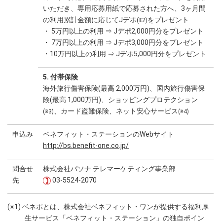
いただき、専用応募用紙で応募された方へ、3ヶ月間
の利用累計金額に応じてJデポ
をプレゼント
(※2)
・ 5万円以上の利用 ⇒ Jデポ2,000円分をプレゼント
・ 7万円以上の利用 ⇒ Jデポ3,000円分をプレゼント
・10万円以上の利用 ⇒ Jデポ5,000円分をプレゼント
5. 付帯保険
海外旅行傷害保険(最高 2,000万円)、国内旅行傷害保
険(最高 1,000万円)、ショッピングプロテクション
、カード盗難保険、ネット安心サービス
(※3)
(※4)
申込み
ベネフィット・ステーションのWebサイト
http://bs.benefit-one.co.jp/
問合せ
株式会社パソナ テレマーケティング事業部
先
03-5524-2070
(※1) ベネポとは、株式会社ベネフィット・ワンが提供する福利厚
生サービス「ベネフィット・ステーション」の独自ポイン