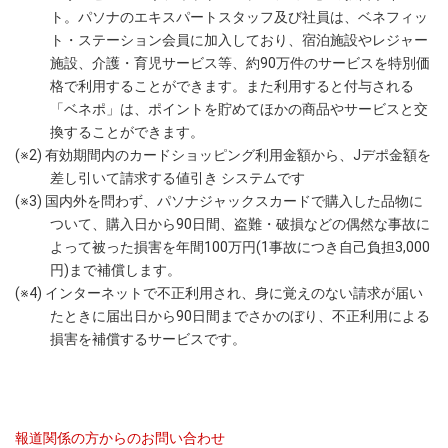
ト。パソナのエキスパートスタッフ及び社員は、ベネフィッ
ト・ステーション会員に加入しており、宿泊施設やレジャー
施設、介護・育児サービス等、約90万件のサービスを特別価
格で利用することができます。また利用すると付与される
「ベネポ」は、ポイントを貯めてほかの商品やサービスと交
換することができます。
(※2) 有効期間内のカードショッピング利用金額から、Jデポ金額を
差し引いて請求する値引き システムです
(※3) 国内外を問わず、パソナジャックスカードで購入した品物に
ついて、購入日から90日間、盗難・破損などの偶然な事故に
よって被った損害を年間100万円(1事故につき自己負担3,000
円)まで補償します。
(※4) インターネットで不正利用され、身に覚えのない請求が届い
たときに届出日から90日間までさかのぼり、不正利用による
損害を補償するサービスです。
報道関係の方からのお問い合わせ