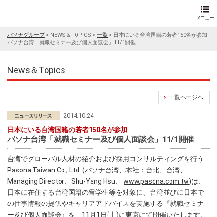
パソナグループ
>
NEWS＆TOPICS
>
一覧
>
日本にいる台湾国籍の若者150名が参加
パソナ台湾「就職セミナー及び個人面談会」11/1開催
News＆Topics
一覧ページへ
2014.10.24
日本にいる台湾国籍の若者150名が参加
パソナ台湾「就職セミナー及び個人面談会」11/1開催
台湾でグローバル人材の紹介および採用コンサルティングを行う
Pasona Taiwan Co., Ltd. (パソナ台湾、本社：台北、台湾、
Managing Director、Shu-Yang Hsu、
www.pasona.com.tw
)は、
日本に在住する台湾国籍の留学生等を対象に、台湾並びに日本で
の仕事情報の提供やキャリアアドバイスを実施する『就職セミナ
ー及び個人面談会』を、11月1日(土)に東京にて開催いたします。