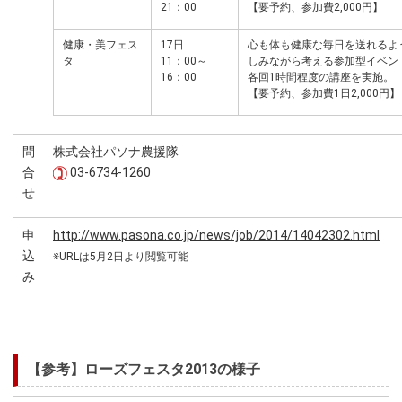
21：00
【要予約、参加費2,000円】
健康・美フェス
17日
心も体も健康な毎日を送れるよ
タ
11：00～
しみながら考える参加型イベン
16：00
各回1時間程度の講座を実
【要予約、参加費1日2,000円】
問
株式会社パソナ農援隊
合
03-6734-1260
せ
申
http://www.pasona.co.jp/news/job/2014/14042302.html
込
※URLは5月2日より閲覧可能
み
【参考】ローズフェスタ2013の様子