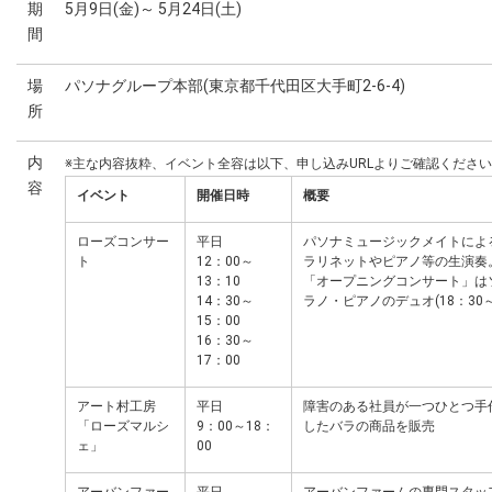
期
5月9日(金)～ 5月24日(土)
間
場
パソナグループ本部(東京都千代田区大手町2-6-4)
所
内
※主な内容抜粋、イベント全容は以下、申し込みURLよりご確認ください
容
イベント
開催日時
概要
ローズコンサー
平日
パソナミュージックメイトによ
ト
12：00～
ラリネットやピアノ等の生演奏
13：10
「オープニングコンサート」は
14：30～
ラノ・ピアノのデュオ(18：30～
15：00
16：30～
17：00
アート村工房
平日
障害のある社員が一つひとつ手
「ローズマルシ
9：00～18：
したバラの商品を販売
ェ」
00