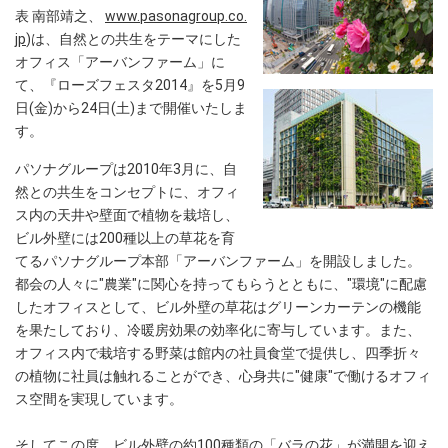
表 南部靖之、
www.pasonagroup.co.
jp
)は、自然との共生をテーマにした
オフィス「アーバンファーム」に
て、『ローズフェスタ2014』を5月9
日(金)から24日(土)まで開催いたしま
す。
パソナグループは2010年3月に、自
然との共生をコンセプトに、オフィ
ス内の天井や壁面で植物を栽培し、
ビル外壁には200種以上の草花を育
てるパソナグループ本部「アーバンファーム」を開設しました。
都会の人々に"農業"に関心を持ってもらうとともに、"環境"に配慮
したオフィスとして、ビル外壁の草花はグリーンカーテンの機能
を果たしており、冷暖房効果の効率化に寄与しています。また、
オフィス内で栽培する野菜は館内の社員食堂で提供し、四季折々
の植物に社員は触れることができ、心身共に"健康"で働けるオフィ
ス空間を実現しています。
そしてこの度、ビル外壁の約100種類の「バラの花」が満開を迎え