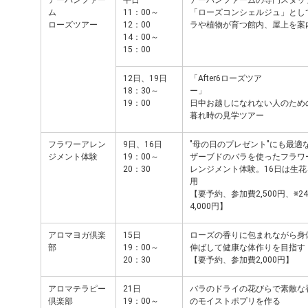
アーバンファー
平日
アーバンファームの専門スタッ
ム
11：00～
「ローズコンシェルジュ」とし
ローズツアー
12：00
ラや植物が育つ館内、屋上を案
14：00～
15：00
12日、19日
「After6ローズツア
18：30～
ー」
19：00
日中お越しになれない人のため
暮れ時の見学ツアー
フラワーアレン
9日、16日
"母の日のプレゼント"にも最適
ジメント体験
19：00～
ザーブドのバラを使ったフラワ
20：30
レンジメント体験。16日は生花
用
【要予約、参加費2,500円、
※2
4,000円
】
アロマヨガ倶楽
15日
ローズの香りに包まれながら身
部
19：00～
伸ばして健康な体作りを目指す
20：30
【要予約、参加費2,000円】
アロマテラピー
21日
バラのドライの花びらで素敵な
倶楽部
19：00～
のモイストポプリを作る