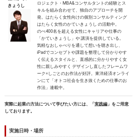
ロジェクト・MBA&コンサルタントの経験とス
きょうし
キルを組み合わせて、独自のアプローチを開
発。はたらく女性向けの個別コンサルティング
はたらく女性のかていきょうし の活動中。
のべ400名を超える女性にキャリアや仕事の
「かていきょうし」や 講演を提供している。
気軽なおしゃべりを通して想いを聴き出し、
iPadでコンセプトや課題を整理して分かりやす
く伝えるスタイルと、直感的に分かりやすく女
性に親しみやすく デザインし直したフレームワ
ーク=しごとのお作法が好評。東洋経済オンライ
ンにて「オトコ社会を生き抜くための仕事のお
作法」連載中。
実際に起業の方法について学びたい方には、「
実践編
」をご用意
しております。
実施日時・場所