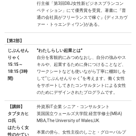
行主催「第3回DBJ女性新ビジネスプランコン
ペティション」にて優秀賞を受賞。著書に『普
通の会社員がフリーランスで稼ぐ』(ディスカヴ
ァー・トゥエンティワン)がある。
【第2部】
じぶんせん
"わたしらしい起業とは"
りゃく
自分を客観的にみつめなおし、自分の強みやス
15:15～
キルや、起業するために身につけることなど、
18:15 (3時
ワークシートなども使いながら丁寧に棚卸しを
間)
して"じぶんせんりゃく"を考えます。働く女性
をサポートしてきたコンサルタントによる女性
のためにデザインされたプログラムです。
【講師】
外資系IT企業 シニア・コンサルタント
タブタカヒ
英国国立ウェールズ大学院 経営学修士(MBA)
ロ氏
MBA,The University of Wales,UK.
はたらく女
本業の傍ら、女性主役のしごと・グローバルプ
性のかてい