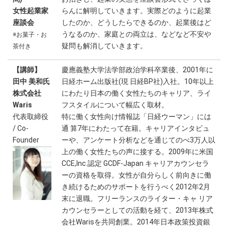
女性起業家
らんに解明していきます。実際どのように起業
座談会
したのか、どうしたらできるのか、起業後はど
うなるのか、家庭との両立は、などなど不安や
※お菓子・お
疑問も解消していきます。
茶付き
【講師】
慶應義塾大学法学部政治学科卒業後、2001年に
田中 美和氏
日経ホーム出版社(現 日経BP社)入社。10年以上
株式会社
にわたり日本の働く女性たちのキャリア、ライ
Waris
フスタイルについて幅広く取材。
代表取締役
特に働く女性向け情報誌「日経ウーマン」には
/ Co-
通 算7年にわたって在籍。キャリアインタビュ
Founder
ーや、アンケート分析などを通じてのべ3万人以
上の働く女性たちの声に接する。2009年に米国
CCE,Inc.認定 GCDF-Japan キャリアカウンセラ
ーの資格を取得。女性が自分らしく前向きに働
き続けるためのサポートを行うべく2012年2月
末に退職。フリーランスのライター・キャ リア
カウンセラーとしての活動を経て、2013年株式
会社Warisを共同創業。2014年日本政策投資銀