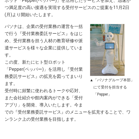
ボット「Pepper(ペッパー)」を活用したサービスを加え、迅速か
つ満足度の高い接遇を実現する受付サービスのご提案を11月2日
(月)より開始いたします。
パソナは、企業の受付業務の運営を一括
で行う『受付業務委託サービス』をはじ
め、受付業務を担う人材の教育研修や派
遣サービスを様々な企業に提供していま
す。
この度、新たにヒト型ロボット
「Pepper(ペッパー)」を活用し『受付業
務委託サービス』の拡充を図ってまいり
▲「パソナグループ本部」
ます。
にて受付を担当する
受付時に頻繁に使われるトークや応対、
「Pepper」
また会社紹介や館内案内ができる「受付
アプリ」を開発、導入いたします。今ま
での『受付業務委託サービス』のメニューを拡充することで、ワ
ンランク上の受付業務を目指します。