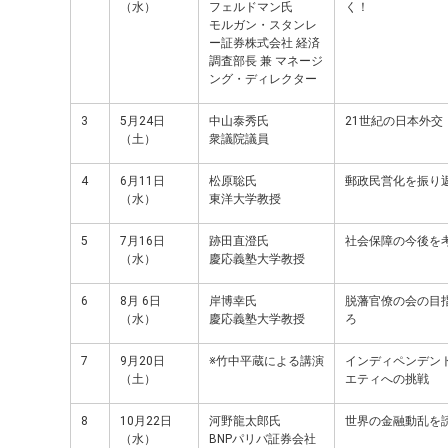
（水）
フェルドマン氏
く！
モルガン・スタンレ
ー証券株式会社 経済
調査部長 兼 マネージ
ング・ディレクター
3
5月24日
中山泰秀氏
21世紀の日本外交
（土）
衆議院議員
4
6月11日
松原聡氏
郵政民営化を振り
（水）
東洋大学教授
5
7月16日
跡田直澄氏
社会保障の今後を
（水）
慶応義塾大学教授
6
8月 6日
岸博幸氏
脱藩官僚の会の目
（水）
慶応義塾大学教授
ろ
7
9月20日
※竹中平蔵による講演
インディペンデン
（土）
エティへの挑戦
8
10月22日
河野龍太郎氏
世界の金融動乱を
（水）
BNPパリバ証券会社