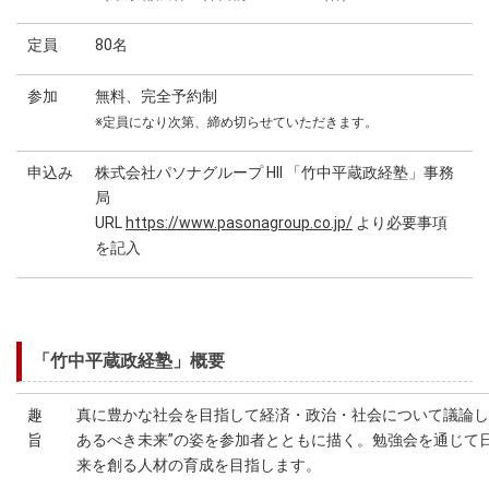
定員
80名
参加
無料、完全予約制
※定員になり次第、締め切らせていただきます。
申込み
株式会社パソナグループ HII 「竹中平蔵政経塾」事務
局
URL
https://www.pasonagroup.co.jp/
より必要事項
を記入
「竹中平蔵政経塾」概要
趣
真に豊かな社会を目指して経済・政治・社会について議論し
旨
あるべき未来”の姿を参加者とともに描く。勉強会を通じて
来を創る人材の育成を目指します。