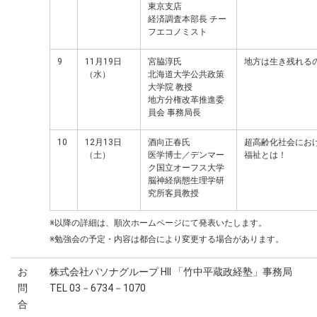
東京支店
経済調査本部長 チー
フエコノミスト
9
11月19日
宮脇淳氏
地方は生き残れる
（水）
北海道大学公共政策
大学院 教授
地方分権改革推進委
員会 事務局長
10
12月13日
酒向正春氏
超高齢化社会にお
（土）
医学博士／デンマー
福祉とは！
ク国立オーフス大学
脳神経病態生理学研
究所客員教授
※以降の詳細は、順次ホームページにて発表いたします。
※勉強会の予定・内容は都合により変更する場合があります。
お
株式会社パソナグループ HII 「竹中平蔵政経塾」事務局
問
TEL 03－6734－1070
合