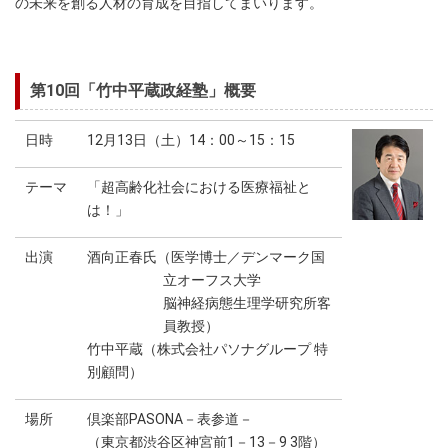
の未来を創る人材の育成を目指してまいります。
第10回「竹中平蔵政経塾」概要
日時
12月13日（土）14：00～15：15
テーマ
「超高齢化社会における医療福祉と
は！」
出演
酒向正春氏（医学博士／デンマーク国
立オーフス大学
脳神経病態生理学研究所客
員教授）
竹中平蔵（株式会社パソナグループ 特
別顧問）
場所
倶楽部PASONA－表参道－
（東京都渋谷区神宮前1－13－9 3階）