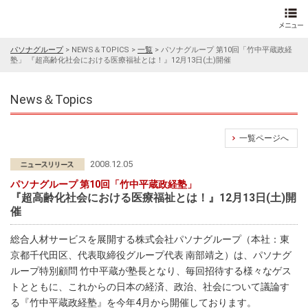
パソナグループ
>
NEWS＆TOPICS
>
一覧
>
パソナグループ 第10回「竹中平蔵政経
塾」 『超高齢化社会における医療福祉とは！』12月13日(土)開催
News＆Topics
一覧ページへ
2008.12.05
パソナグループ 第10回「竹中平蔵政経塾」
『超高齢化社会における医療福祉とは！』12月13日(土)開
催
総合人材サービスを展開する株式会社パソナグループ（本社：東
京都千代田区、代表取締役グループ代表 南部靖之）は、パソナグ
ループ特別顧問 竹中平蔵が塾長となり、毎回招待する様々なゲス
トとともに、これからの日本の経済、政治、社会について議論す
る『竹中平蔵政経塾』を今年4月から開催しております。