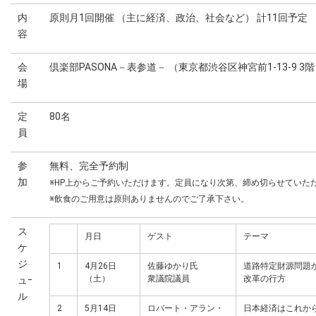
内
原則月1回開催 （主に経済、政治、社会など） 計11回予定
容
会
倶楽部PASONA－表参道－ （東京都渋谷区神宮前1-13-9 3
場
定
80名
員
参
無料、完全予約制
加
※HP上からご予約いただけます。定員になり次第、締め切らせていた
※飲食のご用意は原則ありませんのでご了承下さい。
ス
月日
ゲスト
テーマ
ケ
ジ
1
4月26日
佐藤ゆかり氏
道路特定財源問題
（土）
衆議院議員
改革の行方
ュｰ
ル
2
5月14日
ロバート・アラン・
日本経済はこれか