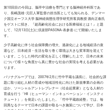
第10回目の今回は、脳卒中治療を専門とする脳神経外科医であ
り、長嶋茂雄･元巨人軍監督の担当医としても知られる、デンマー
ク国立オーフス大学 脳神経病態生理学研究所客員教授 酒向正春氏
をゲストに招き、『超高齢化社会における医療福祉とは！』と題
して、12月13日(土)に倶楽部PASONA-表参道-にて開催いたしま
す。
少子高齢化に伴う社会保障費の増大、過疎化による地域経済の衰
退など、日本経済・生活を取り巻く環境は大きな変革期を迎えて
います。こうした時代の変化を正しく理解した上で、日本の未来
について様々な角度から真に豊かな社会の実現を考える必要があ
ります。
パソナグループでは、2007年2月に竹中平蔵を議長に、社会的な課
題に取り組む人材の育成や地域活性化に向けた新規事業の企画の
ほか、ソーシャルアントレプレナー（社会起業家）となる人材の
育成を行う「HII（ヒューマン・インキュベーション・インスティ
テュート）」を発足いたしました。「竹中平蔵政経塾」では、毎
回異なるテーマで日本の課題や取るべき施策について学び、日本