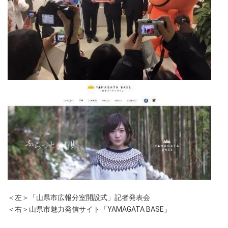
＜左＞「山県市広報分室開設式」記者発表会
＜右＞山県市魅力発信サイト「YAMAGATA BASE」