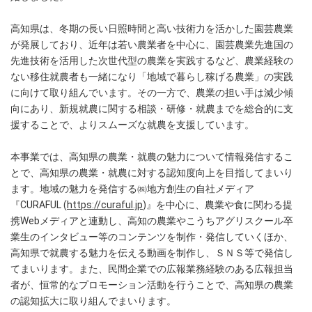
高知県は、冬期の長い日照時間と高い技術力を活かした園芸農業
が発展しており、近年は若い農業者を中心に、園芸農業先進国の
先進技術を活用した次世代型の農業を実践するなど、農業経験の
ない移住就農者も一緒になり「地域で暮らし稼げる農業」の実践
に向けて取り組んでいます。その一方で、農業の担い手は減少傾
向にあり、新規就農に関する相談・研修・就農までを総合的に支
援することで、よりスムーズな就農を支援しています。
本事業では、高知県の農業・就農の魅力について情報発信するこ
とで、高知県の農業・就農に対する認知度向上を目指してまいり
ます。地域の魅力を発信する㈱地方創生の自社メディア
『CURAFUL (
https://curaful.jp
)』を中心に、農業や食に関わる提
携Webメディアと連動し、高知の農業やこうちアグリスクール卒
業生のインタビュー等のコンテンツを制作・発信していくほか、
高知県で就農する魅力を伝える動画を制作し、ＳＮＳ等で発信し
てまいります。また、民間企業での広報業務経験のある広報担当
者が、恒常的なプロモーション活動を行うことで、高知県の農業
の認知拡大に取り組んでまいります。