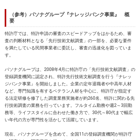
（参考）パソナグループ『ナレッジバンク事業』 概
要
特許庁では、特許申請の審査のスピードアップをはかるため、審
査の判断材料となる「先行技術文献調査」の一部を、必要な要件
を満たしている民間事業者に委託し、審査の迅速化を図っていま
す。
パソナグループは、2008年4月に特許庁の「先行技術文献調査」の
登録調査機関に認定され、特許先行技術文献調査を行う『ナレッ
ジバンク事業』を開始しました。企業の定年退職者や中高年人材
など、専門知識を有するベテラン人材を中心に、特許庁が指定す
る法定研修を修了した調査業務実施者が約260名、特許に関わる先
行技術調査の業務を行っています。フルタイム勤務や週2～3回勤
務等、ライフスタイルに合わせた働き方で、30代～80代まで幅広
い年代の方が専門性を活かして活躍しています。
現在、パソナグループを含めて、全国11の登録調査機関が特許庁