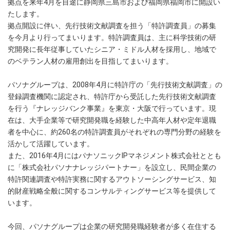
拠点を来年4月を目途に静岡県三島市および福岡県福岡市に開設い
たします。
拠点開設に伴い、先行技術文献調査を担う「特許調査員」の募集
を今月より行ってまいります。特許調査員は、主に科学技術の研
究開発に長年従事していたシニア・ミドル人材を採用し、地域で
のベテラン人材の雇用創出を目指してまいります。
パソナグループは、2008年4月に特許庁の「先行技術文献調査」の
登録調査機関に認定され、特許庁から受託した先行技術文献調査
を行う『ナレッジバンク事業』を東京・大阪で行っています。現
在は、大手企業等で研究開発職を経験した中高年人材や定年退職
者を中心に、約260名の特許調査員がそれぞれの専門分野の経験を
活かして活躍しています。
また、2016年4月にはパナソニックIPマネジメント株式会社ととも
に「株式会社パソナナレッジパートナー」を設立し、民間企業の
特許関連調査や特許実務に関するアウトソーシングサービス、知
的財産戦略全般に関するコンサルティングサービス等を提供して
います。
今回、パソナグループは企業の研究開発職経験者が多く在住する