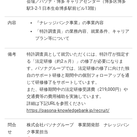
会場／パソナ・博多 キャリアセンター（博多区博多
駅3-2-1 日本生命博多駅前ビル13階）
内容
『ナレッジバンク事業』の事業内容
「特許調査員」の業務内容、就業条件、キャリア
プラン等について
備考
特許調査員として就労いただくには、特許庁が指定す
る「法定研修（約2ヵ月）」の修了が必要になりま
す。パソナグループでは、法定研修の修了に向けた独
自のサポート研修と期間中の個別フォローアップを通
じて研修修了をサポートしています。
また、研修期間中の法定研修受講費（219,000円）や
交通費等の費用補助を実施しています。
詳細は下記URLを参照ください
https://pasona-knowledgebank.jp/recruit/
問合
株式会社パソナグループ 事業開発部 ナレッジバン
せ
ク事業担当