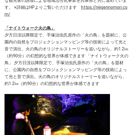
な観光客の誘致による地域活性化事業を兵庫県と共に進めていま
す。 ※詳細はHPよりご覧いただけます
https://nijigennomori.co
m/
「ナイトウォーク火の鳥」
夕方日没以降限定で、手塚治虫氏原作の「火の鳥」を題材に、公
園内の自然をプロジェクションマッピング等の技術によって光と
音で演出。火の鳥のオリジナルストーリーを追いながら、約1.2㎞
（約90分）の幻想的な世界が体感できます 「ナイトウォーク火の
鳥」 夕方日没以降限定で、手塚治虫氏原作の「火の鳥」を題材
に、公園内の自然をプロジェクションマッピング等の技術によっ
て光と音で演出。火の鳥のオリジナルストーリーを追いながら、
約1.2㎞（約90分）の幻想的な世界が体感できます