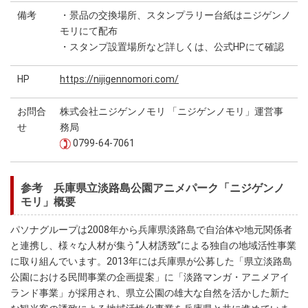
備考
・景品の交換場所、スタンプラリー台紙はニジゲンノ
モリにて配布
・スタンプ設置場所など詳しくは、公式HPにて確認
HP
https://nijigennomori.com/
お問合
株式会社ニジゲンノモリ 「ニジゲンノモリ」運営事
せ
務局
0799-64-7061
参考 兵庫県立淡路島公園アニメパーク「ニジゲンノ
モリ」概要
パソナグループは2008年から兵庫県淡路島で自治体や地元関係者
と連携し、様々な人材が集う“人材誘致”による独自の地域活性事業
に取り組んでいます。2013年には兵庫県が公募した「県立淡路島
公園における民間事業の企画提案」に「淡路マンガ・アニメアイ
ランド事業」が採用され、県立公園の雄大な自然を活かした新た