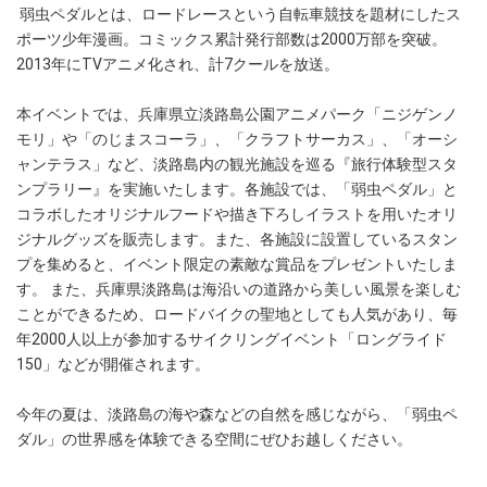
弱虫ペダルとは、ロードレースという自転車競技を題材にしたス
ポーツ少年漫画。コミックス累計発行部数は2000万部を突破。
2013年にTVアニメ化され、計7クールを放送。
本イベントでは、兵庫県立淡路島公園アニメパーク「ニジゲンノ
モリ」や「のじまスコーラ」、「クラフトサーカス」、「オーシ
ャンテラス」など、淡路島内の観光施設を巡る『旅行体験型スタ
ンプラリー』を実施いたします。各施設では、「弱虫ペダル」と
コラボしたオリジナルフードや描き下ろしイラストを用いたオリ
ジナルグッズを販売します。また、各施設に設置しているスタン
プを集めると、イベント限定の素敵な賞品をプレゼントいたしま
す。 また、兵庫県淡路島は海沿いの道路から美しい風景を楽しむ
ことができるため、ロードバイクの聖地としても人気があり、毎
年2000人以上が参加するサイクリングイベント「ロングライド
150」などが開催されます。
今年の夏は、淡路島の海や森などの自然を感じながら、「弱虫ペ
ダル」の世界感を体験できる空間にぜひお越しください。