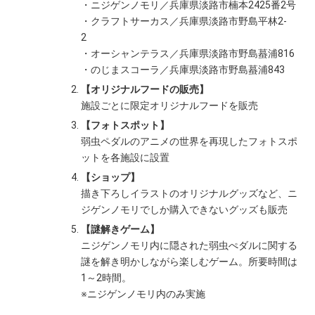
・ニジゲンノモリ／兵庫県淡路市楠本2425番2号
・クラフトサーカス／兵庫県淡路市野島平林2-
2
・オーシャンテラス／兵庫県淡路市野島蟇浦816
・のじまスコーラ／兵庫県淡路市野島蟇浦843
【オリジナルフードの販売】
施設ごとに限定オリジナルフードを販売
【フォトスポット】
弱虫ペダルのアニメの世界を再現したフォトスポ
ットを各施設に設置
【ショップ】
描き下ろしイラストのオリジナルグッズなど、ニ
ジゲンノモリでしか購入できないグッズも販売
【謎解きゲーム】
ニジゲンノモリ内に隠された弱虫ぺダルに関する
謎を解き明かしながら楽しむゲーム。所要時間は
1～2時間。
※ニジゲンノモリ内のみ実施