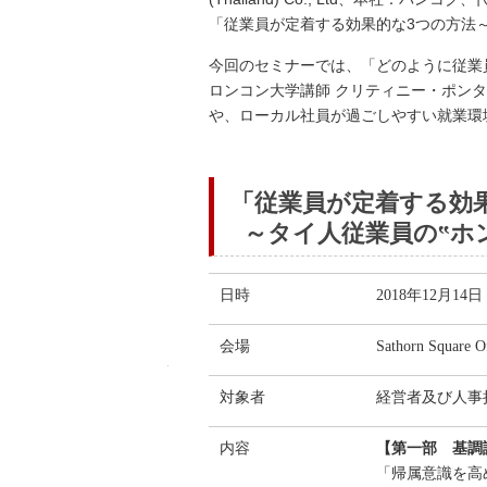
「従業員が定着する効果的な3つの方法～
今回のセミナーでは、「どのように従業
ロンコン大学講師 クリティニー・ポン
や、ローカル社員が過ごしやすい就業環
「従業員が定着する効
～タイ人従業員の‟ホ
日時
2018年12月14
会場
Sathorn Square
パソナHRコンサルティングリクルートメン
パソナHRコンサルティングリクルートメン
パソナHRコンサルティングリクルートメン
パソナHRコンサルティングリクルートメン
対象者
経営者及び人事
+66-63-373-8292
+66-63-373-8292
+66-63-373-8292
nmagari@pasona.co.th
nmagari@pasona.co.th
nmagari@pasona.co.th
内容
【第一部 基調
「帰属意識を高