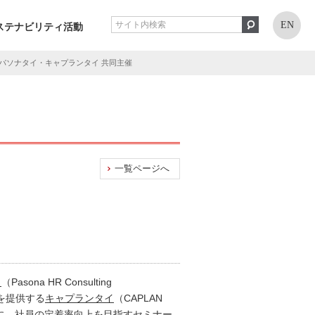
EN
ステナビリティ活動
 パソナタイ・キャプランタイ 共同主催
一覧ページへ
イ
（Pasona HR Consulting
事業を提供する
キャプランタイ
（CAPLAN
を対象に、社員の定着率向上を目指すセミナー