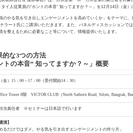
タイ人従業員の“ホントの本音” 知ってますか？～」を12月14日（金
員のやる気を引き出しエンゲージメントを高めていくか」をテーマに、
タナラート氏にご講演いただきます。また、パネルディスカッションで
境を整えるために必要なこと等について、情報提供いたします。
果的な3つの方法
ントの本音” 知ってますか？～」概要
日（金）15：00－17：00（受付開始14：30）
 Office Tower 8階 VICTOR CLUB（North Sathorn Road, Silom, Bangrak, B
トタイ 鉤（まがり）
トタイ 鉤（まがり）
トタイ 鉤（まがり）
トタイ 鉤（まがり）
担当責任者 ※セミナーは日本語で行います
講演】
めるだけではダメ。やる気を引き出すエンゲージメントの作り方」