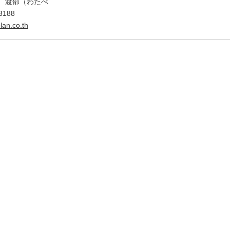
 渡部（わたべ
3188
an.co.th