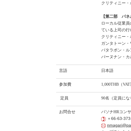
クリティニー・
【第二部 パネ
ローカル従業員
ている上司の行
クリティニー・
ガンタトーン・ワンナ
パタラポン・ルアブンチュ
パーヌナン・カルデニー (M
言語
日本語
参加費
1,000THB（VA
定員
90名（定員に
お問合せ
パソナHRコン
66-63-373
＋
nmagari@pas