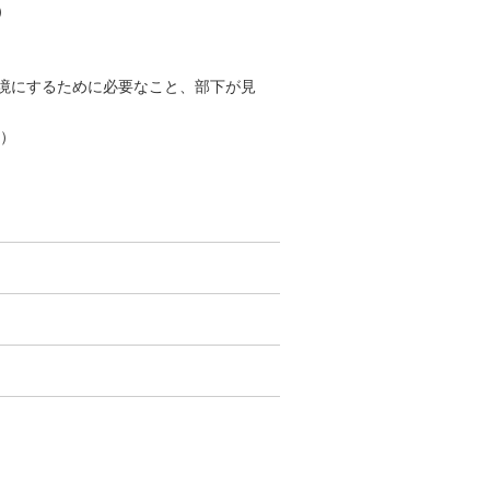
）
境にするために必要なこと、部下が見
師）