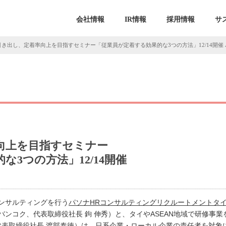
会社情報
IR情報
採用情報
サ
引き出し、定着率向上を目指すセミナー「従業員が定着する効果的な3つの方法」12/14開催
向上を目指すセミナー
な3つの方法」12/14開催
ンサルティングを行う
パソナHRコンサルティングリクルートメントタ
, Ltd.、本社：バンコク、代表取締役社長 鉤 伸秀）と、タイやASEAN地域で研修
社：バンコク、代表取締役社長 渡部泰徳）は、日系企業・ローカル企業の責任者