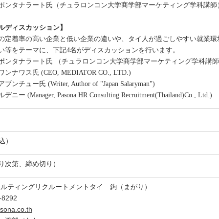
ポンタナラート氏（チュラロンコン大学商学部マーケティング学科講師
ルディスカッション】
の定着率の高い企業と低い企業の違いや、タイ人が過ごしやすい就業環
い等をテーマに、下記4名がディスカッションを行います。
ポンタナラート氏 （チュラロンコン大学商学部マーケティング学科講
ワス氏 (CEO, MEDIATOR CO., LTD.)
ー氏 (Writer, Author of "Japan Salaryman")
anager, Pasona HR Consulting Recruitment(Thailand)Co., Ltd.)
T込）
なり次第、締め切り）
サルティングリクルートメントタイ 鉤（まがり）
-8292
ona.co.th