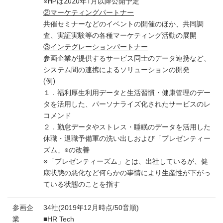
※HPは2020年1月以降公開予定
②マーケティングパートナー
共催セミナーなどのイベントの開催のほか、共同調
査、実証実験等の各種マーケティング活動の展開
③インテグレーションパートナー
参画企業が提供するサービス同士のデータ連携など、
システム間の連携によるソリューションの開発
(例)
１．福利厚生利用データと生活習慣・健康管理のデー
タを活用した、パーソナライズ化されたサービスのレ
コメンド
２．勤怠データやストレス・睡眠のデータを活用した
休職・退職予備軍の洗い出しおよび「プレゼンティー
ズム」※の改善
※「プレゼンティーズム」とは、出社しているが、健
康状態の悪化など何らかの事情により生産性が下がっ
ている状態のことを指す
参画企
34社(2019年12月時点/50音順)
業
■HR Tech