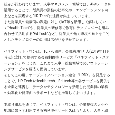
組みが行われています。人事マネジメント領域では、AIやデータを
活用することで、従業員の業務の効率化や、エンゲージメント向
上などを実現する“HR Tech”に注目が集まっています。
また従業員の健康面の課題に対してIoT等を活用して解決してい
く”Health Tech”や、従業員の研修等で教育にテクノロジーを組み
合わせて活用する“Ed Tech”など、従業員の働く環境の向上を目的
としたテクノロジーの活用は広がりを見せています。
ベネフィット・ワンは、10,770団体、会員約781万人(2019年11月
時点)に対して提供する会員制優待サービス「ベネフィット・ステ
ーション」をはじめ、これまで人事・総務領域でのアウトソーシ
ングサービスを幅広く提供しています。
そしてこの度、オープンイノベーション連合『HRDX』を発足する
ことで、HR TechやHealth tech、Ed tech等の各サービスを提供す
る企業と連携し、データやテクノロジーを活用した従業員の業務
の効率化や健康面のサポートなどを推進してまいります。
本取り組みを通じて、ベネフィット・ワンは、企業規模の大小や
地域に限らず利用できる福利厚生サービスはもとより、人事・総