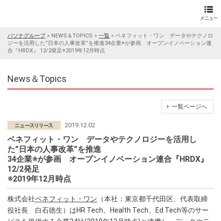
パソナグループ
>
NEWS＆TOPICS
>
一覧
>
ベネフィット・ワン データやテクノロ
ジーを活用した”日本の人事改革”を推進34企業※が参画 オープンイノベーション連
合『HRDX』 12/2発足※2019年12月時点
News＆Topics
一覧ページへ
2019.12.02
ベネフィット・ワン データやテクノロジーを活用し
た”日本の人事改革”を推進
34企業※が参画 オープンイノベーション連合『HRDX』
12/2発足
※2019年12月時点
株式会社
ベネフィット・ワン
（本社：東京都千代田区、代表取締
役社長 白石徳生）はHR Tech、Health Tech、Ed Tech等のサー