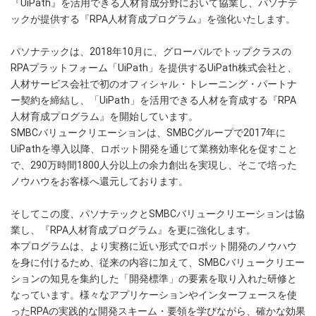
『UiPath』を活用できる人材育成分野において協業し、パソナテ
ックが提供する『RPA人材育成プログラム』を強化いたします。
パソナテックは、2018年10月に、グローバルでトップクラスの
RPAプラットフォーム「UiPath」を提供するUiPath株式会社と、
人材サービス会社で初のオフィシャル・トレーニング・パートナ
ー契約を締結し、「UiPath」を活用できる人材を育成する『RPA
人材育成プログラム』を開始しています。
SMBCバリュークリエーションは、SMBCグループで2017年に
UiPathを導入以降、ロボット開発を通じて業務効率化を促すこと
で、290万時間1800人分以上の余力創出を実現し、そこで培った
ノウハウをお客様へ還元しております。
そしてこの度、パソナテックとSMBCバリュークリエーションは協
業し、『RPA人材育成プログラム』を更に強化します。
本プログラムは、より実務に近い形式でロボット開発のノウハウ
を身に付けるため、従来の内容に加えて、SMBCバリュークリエー
ションの知見を集約した「開発標準」の要素を取り入れた研修と
なっています。様々なアプリケーションやインターフェースを使
ったRPAの実践的な開発スキーム・要領を学びながら、確かな効果