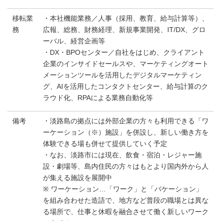
移転業
・本社機能業務／人事（採用、教育、給与計算等）、
務
広報、総務、財務経理、新規事業開発、IT/DX、グロ
ーバル、経営企画等
・DX・BPOセンター／自社をはじめ、クライアント
企業のインサイドセールスや、マーケティングオート
メーションツールを活用したデジタルマーケティン
グ、AIを活用したコンタクトセンター、給与計算のク
ラウド化、RPAによる業務自動化等
備考
・淡路島の拠点には外部企業の方々も利用できる「ワ
ーケーション（※）施設」を併設し、新しい働き方を
体験できる場も併せて提供していく予定
・なお、淡路市には現在、飲食・宿泊・レジャー施
設・劇場等、島内住民の方々はもとより国内外から人
が集える施設を展開中
※ ワーケーション…「ワーク」と「バケーション」
を組み合わせた造語で、地方など普段の職場とは異な
る場所で、仕事と休暇を融合させて働く新しいワーク