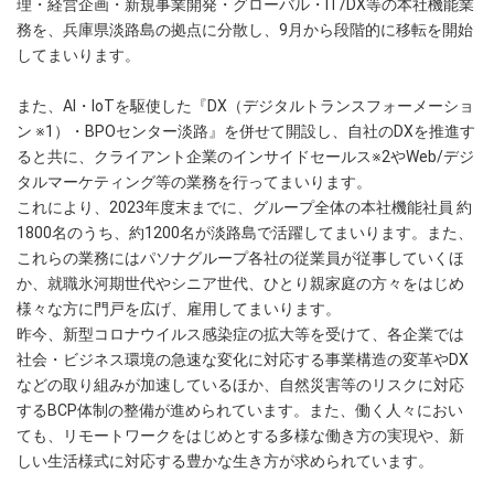
理・経営企画・新規事業開発・グローバル・IT/DX等の本社機能業
務を、兵庫県淡路島の拠点に分散し、9月から段階的に移転を開始
してまいります。
また、AI・IoTを駆使した『DX（デジタルトランスフォーメーショ
ン ※1）・BPOセンター淡路』を併せて開設し、自社のDXを推進す
ると共に、クライアント企業のインサイドセールス※2やWeb/デジ
タルマーケティング等の業務を行ってまいります。
これにより、2023年度末までに、グループ全体の本社機能社員 約
1800名のうち、約1200名が淡路島で活躍してまいります。また、
これらの業務にはパソナグループ各社の従業員が従事していくほ
か、就職氷河期世代やシニア世代、ひとり親家庭の方々をはじめ
様々な方に門戸を広げ、雇用してまいります。
昨今、新型コロナウイルス感染症の拡大等を受けて、各企業では
社会・ビジネス環境の急速な変化に対応する事業構造の変革やDX
などの取り組みが加速しているほか、自然災害等のリスクに対応
するBCP体制の整備が進められています。また、働く人々におい
ても、リモートワークをはじめとする多様な働き方の実現や、新
しい生活様式に対応する豊かな生き方が求められています。