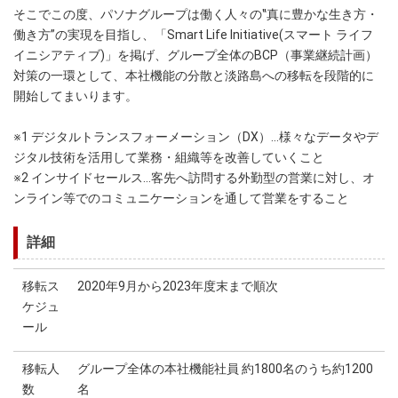
そこでこの度、パソナグループは働く人々の‟真に豊かな生き方・
働き方”の実現を目指し、「Smart Life Initiative(スマート ライフ
イニシアティブ)」を掲げ、グループ全体のBCP（事業継続計画）
対策の一環として、本社機能の分散と淡路島への移転を段階的に
開始してまいります。
※1 デジタルトランスフォーメーション（DX）…様々なデータやデ
ジタル技術を活用して業務・組織等を改善していくこと
※2 インサイドセールス…客先へ訪問する外勤型の営業に対し、オ
ンライン等でのコミュニケーションを通して営業をすること
詳細
移転ス
2020年9月から2023年度末まで順次
ケジュ
ール
移転人
グループ全体の本社機能社員 約1800名のうち約1200
数
名