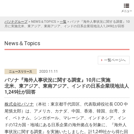
パソナグループ
>
NEWS＆TOPICS
>
一覧
>
パソナ『海外人事状況に関する調査』10
月に実施北米、東アジア、東南アジア、インドの日系企業現地法人1,249社が回答
News＆Topics
一覧ページへ
2020.11.11
パソナ『海外人事状況に関する調査』10月に実施
北米、東アジア、東南アジア、インドの日系企業現地法人
1,249社が回答
株式会社パソナ
（本社：東京都千代田区、代表取締役社長 COO 中
尾慎太郎）は、アメリカ、カナダ、中国、香港、韓国、台湾、タ
イ、ベトナム、シンガポール、マレーシア、インドネシア、イン
ドの12カ国・地域にある日系企業の海外拠点を対象に、『海外人
事状況に関する調査』を実施いたしました。計1,249社から得た回