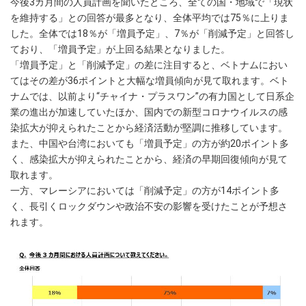
今後3カ月間の人員計画を聞いたところ、全ての国・地域で「現状
を維持する」との回答が最多となり、全体平均では75％に上りま
した。全体では18％が「増員予定」、7％が「削減予定」と回答し
ており、「増員予定」が上回る結果となりました。
「増員予定」と「削減予定」の差に注目すると、ベトナムにおい
てはその差が36ポイントと大幅な増員傾向が見て取れます。ベト
ナムでは、以前より“チャイナ・プラスワン”の有力国として日系企
業の進出が加速していたほか、国内での新型コロナウイルスの感
染拡大が抑えられたことから経済活動が堅調に推移しています。
また、中国や台湾においても「増員予定」の方が約20ポイント多
く、感染拡大が抑えられたことから、経済の早期回復傾向が見て
取れます。
一方、マレーシアにおいては「削減予定」の方が14ポイント多
く、長引くロックダウンや政治不安の影響を受けたことが予想さ
れます。