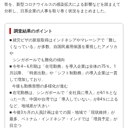
答を、新型コロナウイルスの感染拡大による影響などを踏まえて
分析し、日系企業の人事を取り巻く状況をまとめました。
調査結果のポイント
■ 就労ビザの新規取得はインドネシアやマレーシアで「難し
くなっている」が多数、自国民雇用保護を重視したアメリカ
や
シンガポールでも難化の傾向
■ 今年4～6月期は「在宅勤務」を導入企業は全体の75％。1
月以降、「時差出勤」や「シフト制勤務」の導入企業は一貫
して増加しており、
今後も勤務形態の多様化が進む
■ 在宅勤務は、シンガポールで「全社員に導入」が61％とな
った一方、中国や台湾では「導入していない」が84％に上る
など、地域差が大きい
■ 今後3カ月の人員計画は全ての国・地域で「現状維持」が
最多、ベトナム・インドネシア・インドでは「増員予定」が
目立つ