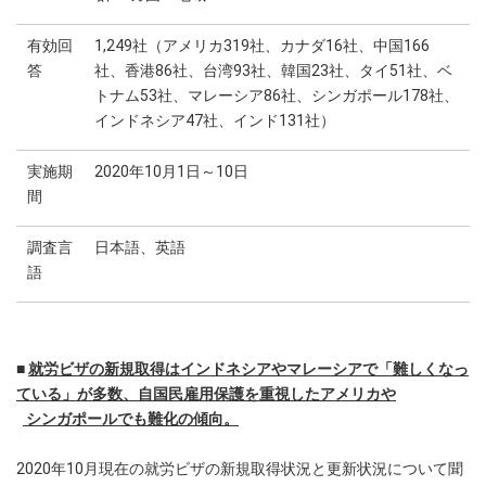
有効回
1,249社（アメリカ319社、カナダ16社、中国166
答
社、香港86社、台湾93社、韓国23社、タイ51社、ベ
トナム53社、マレーシア86社、シンガポール178社、
インドネシア47社、インド131社）
実施期
2020年10月1日～10日
間
調査言
日本語、英語
語
■
就労ビザの新規取得はインドネシアやマレーシアで「難しくなっ
ている」が多数、
自国民雇用保護を重視したアメリカや
シンガポールでも難化の傾向。
2020年10月現在の就労ビザの新規取得状況と更新状況について聞