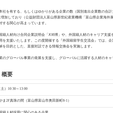
社を有する、もしくはゆかりがある企業の数（国別進出企業数の合計）は、
そ3倍に増加しており（公益財団法人富山県新世紀産業機構「富山県企業海
対する関心が高まっています。
国籍人材向け合同企業説明会「JOB博」や、外国籍人材のキャリア支援
用を支援いたします。この度開催する『外国籍留学生交流会』では、企
解を目的とした、直接対話できる情報交換会を実施します。
業のグローバル事業の発展を支援し、グローバルに活躍する人材のキャ
』概要
土）10:30～13:00
やま2F真珠の間（富山県富山市奥田新町8-1）
国籍人材採用に関心のある企業