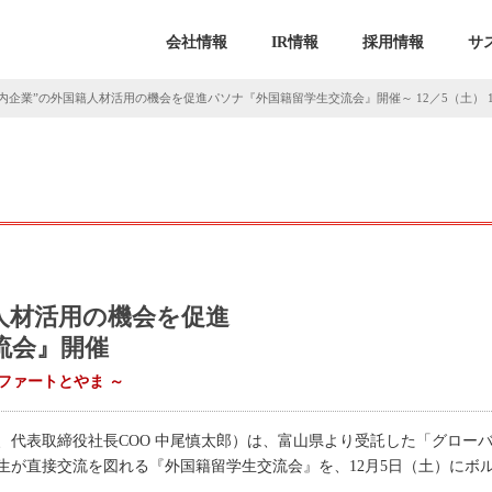
会社情報
IR情報
採用情報
サ
内企業”の外国籍人材活用の機会を促進パソナ『外国籍留学生交流会』開催～ 12／5（土） 10:
人材活用の機会を促進
流会』開催
：ボルファートとやま ～
、代表取締役社長COO 中尾慎太郎）は、富山県より受託した「グロー
生が直接交流を図れる『外国籍留学生交流会』を、12月5日（土）にボ