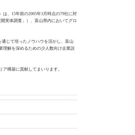
15年前の2005年3月時点の79社に対
外展開実体調査」）、富山県内においてグロ
を通じて培ったノウハウを活かし、富山
業理解を深めるための少人数向け企業説
リア構築に貢献してまいります。