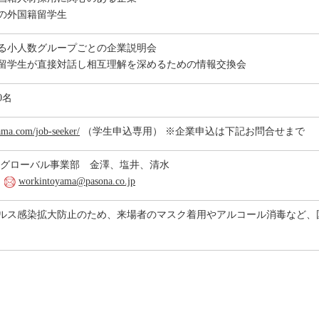
の外国籍留学生
る小人数グループごとの企業説明会
留学生が直接対話し相互理解を深めるための情報交換会
0名
ama.com/job-seeker/
（学生申込専用） ※企業申込は下記お問合せまで
 グローバル事業部 金澤、塩井、清水
1
workintoyama@pasona.co.jp
ルス感染拡大防止のため、来場者のマスク着用やアルコール消毒など、