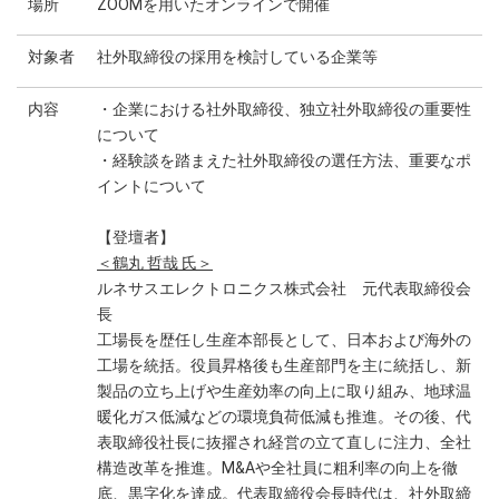
場所
ZOOMを用いたオンラインで開催
対象者
社外取締役の採用を検討している企業等
内容
・企業における社外取締役、独立社外取締役の重要性
について
・経験談を踏まえた社外取締役の選任方法、重要なポ
イントについて
【登壇者】
＜鶴丸 哲哉 氏＞
ルネサスエレクトロニクス株式会社 元代表取締役会
長
工場長を歴任し生産本部長として、日本および海外の
工場を統括。役員昇格後も生産部門を主に統括し、新
製品の立ち上げや生産効率の向上に取り組み、地球温
暖化ガス低減などの環境負荷低減も推進。その後、代
表取締役社長に抜擢され経営の立て直しに注力、全社
構造改革を推進。M&Aや全社員に粗利率の向上を徹
底、黒字化を達成。代表取締役会長時代は、社外取締