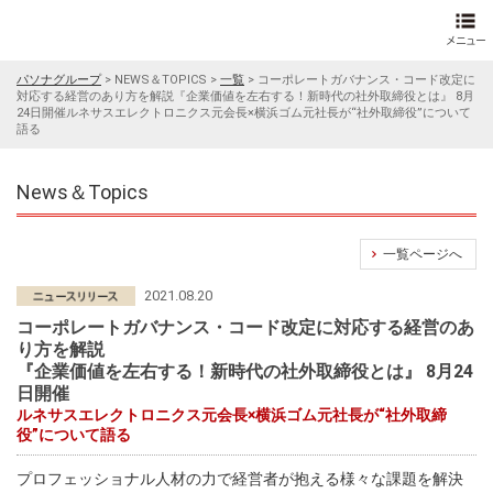
パソナグループ
>
NEWS＆TOPICS
>
一覧
>
コーポレートガバナンス・コード改定に
対応する経営のあり方を解説『企業価値を左右する！新時代の社外取締役とは』 8月
24日開催ルネサスエレクトロニクス元会長×横浜ゴム元社長が“社外取締役”について
語る
News＆Topics
一覧ページへ
2021.08.20
コーポレートガバナンス・コード改定に対応する経営のあ
り方を解説
『企業価値を左右する！新時代の社外取締役とは』 8月24
日開催
ルネサスエレクトロニクス元会長×横浜ゴム元社長が“社外取締
役”について語る
プロフェッショナル人材の力で経営者が抱える様々な課題を解決