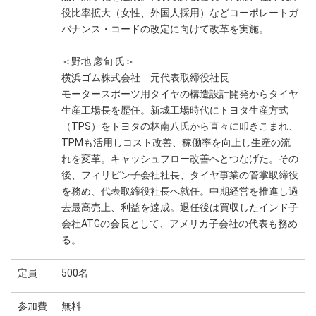
役比率拡大（女性、外国人採用）などコーポレートガ
バナンス・コードの改定に向けて改革を実施。
＜野地 彦旬 氏＞
横浜ゴム株式会社 元代表取締役社長
モータースポーツ用タイヤの構造設計開発からタイヤ
生産工場長を歴任。新城工場時代にトヨタ生産方式
（TPS）をトヨタの林南八氏から直々に叩きこまれ、
TPMも活用しコスト改善、稼働率を向上し生産の流
れを変革。キャッシュフロー改善へとつなげた。その
後、フィリピン子会社社長、タイヤ事業の管掌取締役
を務め、代表取締役社長へ就任。中期経営を推進し過
去最高売上、利益を達成。退任後は買収したインド子
会社ATGの会長として、アメリカ子会社の代表も務め
る。
定員
500名
参加費
無料