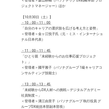
＜登壇者＞森山耕輔（パソナテック DX戦略本部 プロ
ジェクトマネージャー）ほか
【10月30日（土）】
・10：00～11：00
「自分のキャリアの選択肢を広げる考え方と姿勢」
＜登壇者＞金ヶ江悦子氏（元・ミス・インターナショ
ナル日本代表）
・11：00～11：45
「ひとり親『未経験からのお仕事応援プロジェク
ト』」
＜登壇者＞國平雅子（パソナグループ 1級キャリアコ
ンサルティング技能士）
・13：00～13：45
「未経験からDX人材への挑戦～デジタルアカデミー
社員制度～」
＜登壇者＞溝江由里子（パソナグループ 執行役員 グ
ループDX統括本部副本部長）