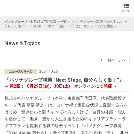
パソナグループ
>
NEWS＆TOPICS
>
一覧
>
『パソナグループ職博 ”Next Stage, 自
分らしく働く”』～ 第2回：10月29日(金)、30日(土) オンラインにて開催 ～
News＆Topics
一覧ページへ
2021.10.25
『パソナグループ職博 ”Next Stage, 自分らしく働く”』
～ 第2回：10月29日(金)、30日(土) オンラインにて開催 ～
株式会社パソナグループ
（本社：東京都千代田区、代表取締役グ
ループ代表 南部 靖之）は、コロナ禍で困難な状況に直面する方を
はじめ、働きたいと願うすべての方に向けて、自身の才能・能力
を活かして 働き、豊かな人生を送るためのキャリアプラン・ラ
イフプランを提案する職の総合イベント『パソナグループ職博
〝Next Stage, 自分らしく働く″(第2回)』を10月29日（金）、30日