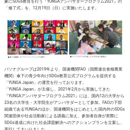
象にSDGs教育を行う『YUNGAアンバサダープログラム2021』の
「修了式」を、12月19日（日）に実施いたします。
パソナグループは2019年より、国連機関FAO（国際連合食糧農業
機関）傘下の青少年向けSDGs教育公式プログラムを提供する
「YUNGA Japan」の運営を行っております。
「YUNGA Japan」が主催し、2021年2月から実施してきた
『YUNGAアンバサダープログラム2021』には、国内12の大学から
23名の大学生・大学院生がアンバサダーとして参加。FAOの下部
組織であるYUNGAのほか、国連機関をはじめとした国内外のSDGs
関連団体や社会活動家による講義に加え、参加者自身が実際に
SDGs達成に向けた社会課題解決へのアクションプランを立案し、
実行してまいりました。