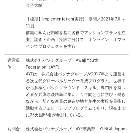
金子大輔
【後期】Implementation(実行) 期間／2021年7月～
12月
前期に学んだ内容を基に各自でアクションプランを立
案。調査・企画・実践に分けて、オンライン・オフラ
インでプロジェクトを実行
運営母
株式会社パソナグループ Awaji Youth
体
Federation（AYF）
AYFは、株式会社パソナグループが2017年より運営す
る次世代グローバルリーダー育成プログラム。世界中
から多様なバックグラウンド、スキル、専門性を持つ
若者が兵庫県淡路島に集い、１年間ともに学び・働き
ながら、新たな産業の創造や地方創生の実現を目指し
活動するフェローシッププログラムであり、現在まで
に35カ国56名が参加している。
お問合
株式会社パソナグループ AYF事業部 YUNGA Japan