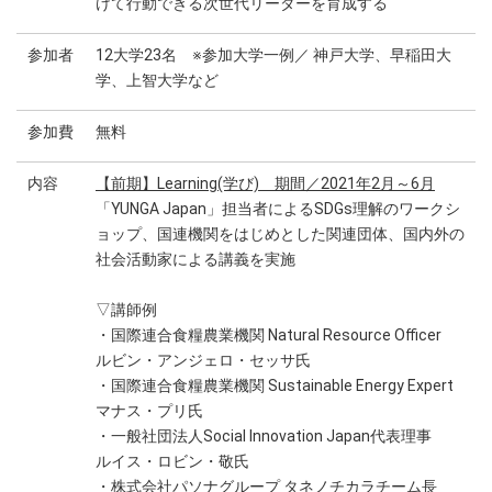
けて行動できる次世代リーダーを育成する
参加者
12大学23名 ※参加大学一例／ 神戸大学、早稲田大
学、上智大学など
参加費
無料
内容
【前期】Learning(学び) 期間／2021年2月～6月
「YUNGA Japan」担当者によるSDGs理解のワークシ
ョップ、国連機関をはじめとした関連団体、国内外の
社会活動家による講義を実施
▽講師例
・国際連合食糧農業機関 Natural Resource Officer
ルビン・アンジェロ・セッサ氏
・国際連合食糧農業機関 Sustainable Energy Expert
マナス・プリ氏
・一般社団法人Social Innovation Japan代表理事
ルイス・ロビン・敬氏
・株式会社パソナグループ タネノチカラチーム長