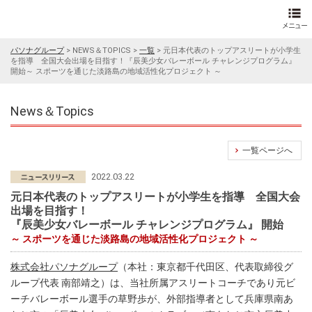
パソナグループ
>
NEWS＆TOPICS
>
一覧
>
元日本代表のトップアスリートが小学生
を指導 全国大会出場を目指す！『辰美少女バレーボール チャレンジプログラム』
開始～ スポーツを通じた淡路島の地域活性化プロジェクト ～
News＆Topics
一覧ページへ
2022.03.22
元日本代表のトップアスリートが小学生を指導 全国大会
出場を目指す！
『辰美少女バレーボール チャレンジプログラム』 開始
～ スポーツを通じた淡路島の地域活性化プロジェクト ～
株式会社パソナグループ
（本社：東京都千代田区、代表取締役グ
ループ代表 南部靖之）は、当社所属アスリートコーチであり元ビ
ーチバレーボール選手の草野歩が、外部指導者として兵庫県南あ