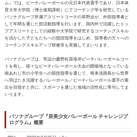
ム』では、ビーチバレーボールの元日本代表選手であり、日本体
育大学大学院（博士後期課程）にてコーチング学を研究している
パソナグループ所属アスリートコーチの草野歩が、外部指導者と
して年間を通じた部活動指導を行います。国内外で活躍したトッ
プアスリートとしての経験や大学院で研究するコーチングスキル
を活かした子どもたちへの競技指導をはじめ、指導者の方々への
コーチングスキルアップ研修等も実施してまいります。
パソナグループは、常設の慶野松原海岸ビーチバレーボールコー
トを有し、様々なビーチバレーボール大会の開催地となっている
南あわじ市の小学生への競技指導を通じて、将来淡路島から世界
へ羽ばたき活躍するバレーボール／ビーチバレーボール選手の輩
出を目指すと共に、スポーツを通じた地域の活性化に寄与してま
いります。
パソナグループ『辰美少女バレーボール チャレンジプ
ログラム』概要