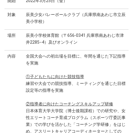
開始
2022年3月25日（金）
対象
辰美少女バレーボールクラブ（兵庫県南あわじ市立辰
美小学校）
場所
辰美小学校体育館（〒656-0341 兵庫県南あわじ市津
井2285−4）及びオンライン
内容
全国大会への初出場を目標に、年間を通じた下記指導
を実施
①子どもたちに向けた競技指導
練習や大会での競技指導、ミーティングを通じた目標
設定等の指導を実施
②指導者に向けたコーチングスキルアップ研修
日本体育大学大学院（博士後期課程）での研究や、女
性エリートコーチ育成プログラム（スポーツ庁委託事
業）での学びを活かした「コーチング学研修」をはじ
め、アスリートキャリアコーディネーターとしての