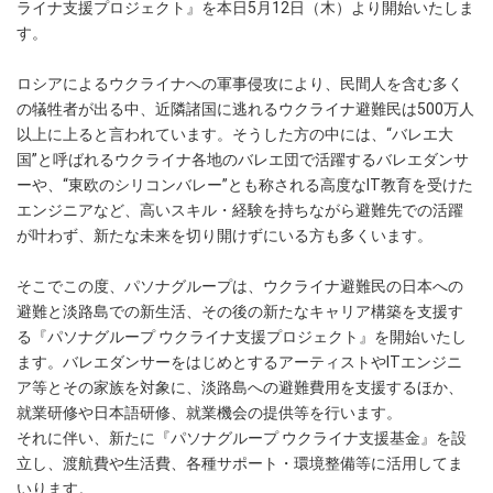
ライナ支援プロジェクト』を本日5月12日（木）より開始いたしま
す。
ロシアによるウクライナへの軍事侵攻により、民間人を含む多く
の犠牲者が出る中、近隣諸国に逃れるウクライナ避難民は500万人
以上に上ると言われています。そうした方の中には、“バレエ大
国”と呼ばれるウクライナ各地のバレエ団で活躍するバレエダンサ
ーや、“東欧のシリコンバレー”とも称される高度なIT教育を受けた
エンジニアなど、高いスキル・経験を持ちながら避難先での活躍
が叶わず、新たな未来を切り開けずにいる方も多くいます。
そこでこの度、パソナグループは、ウクライナ避難民の日本への
避難と淡路島での新生活、その後の新たなキャリア構築を支援す
る『パソナグループ ウクライナ支援プロジェクト』を開始いたし
ます。バレエダンサーをはじめとするアーティストやITエンジニ
ア等とその家族を対象に、淡路島への避難費用を支援するほか、
就業研修や日本語研修、就業機会の提供等を行います。
それに伴い、新たに『パソナグループ ウクライナ支援基金』を設
立し、渡航費や生活費、各種サポート・環境整備等に活用してま
いります。