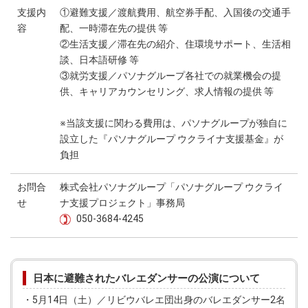
支援内
①避難支援／渡航費用、航空券手配、入国後の交通手
容
配、一時滞在先の提供 等
②生活支援／滞在先の紹介、住環境サポート、生活相
談、日本語研修 等
③就労支援／パソナグループ各社での就業機会の提
供、キャリアカウンセリング、求人情報の提供 等
※当該支援に関わる費用は、パソナグループが独自に
設立した『パソナグループ ウクライナ支援基金』が
負担
お問合
株式会社パソナグループ「パソナグループ ウクライ
せ
ナ支援プロジェクト」事務局
050-3684-4245
日本に避難されたバレエダンサーの公演について
・5月14日（土）／リビウバレエ団出身のバレエダンサー2名