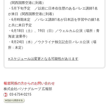
（関西国際空港に到着）
・5月下旬予定 ／以前に日本在住歴のあるバレエ講師1名
が来日（関西国際空港に到着）
・6月時期未定 ／バレエ講師1名が日本語を学習中の娘1名
と共に来日予定
・6月18日（土）、19日（日）／ウェルカム公演（場所：青
海波 波乗亭）
・8月24日（水）／ウクライナ独立記念日 バレエ公演（場
所：未定）
※スケジュールは変更となる可能性があります
報道関係の方からのお問い合わせ
株式会社パソナグループ 広報部
03-6734-0215