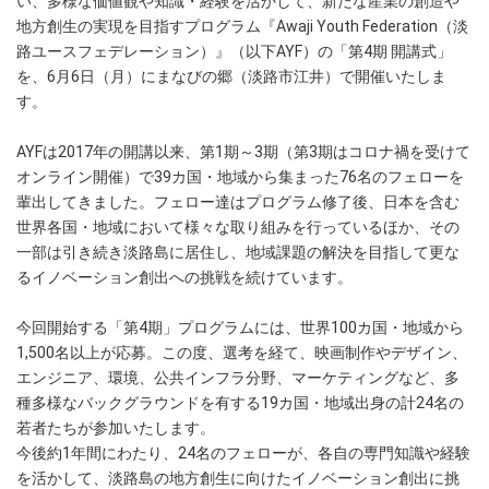
い、多様な価値観や知識・経験を活かして、新たな産業の創造や
地方創生の実現を目指すプログラム『Awaji Youth Federation（淡
路ユースフェデレーション）』（以下AYF）の「第4期 開講式」
を、6月6日（月）にまなびの郷（淡路市江井）で開催いたしま
す。
AYFは2017年の開講以来、第1期～3期（第3期はコロナ禍を受けて
オンライン開催）で39カ国・地域から集まった76名のフェローを
輩出してきました。フェロー達はプログラム修了後、日本を含む
世界各国・地域において様々な取り組みを行っているほか、その
一部は引き続き淡路島に居住し、地域課題の解決を目指して更な
るイノベーション創出への挑戦を続けています。
今回開始する「第4期」プログラムには、世界100カ国・地域から
1,500名以上が応募。この度、選考を経て、映画制作やデザイン、
エンジニア、環境、公共インフラ分野、マーケティングなど、多
種多様なバックグラウンドを有する19カ国・地域出身の計24名の
若者たちが参加いたします。
今後約1年間にわたり、24名のフェローが、各自の専門知識や経験
を活かして、淡路島の地方創生に向けたイノベーション創出に挑