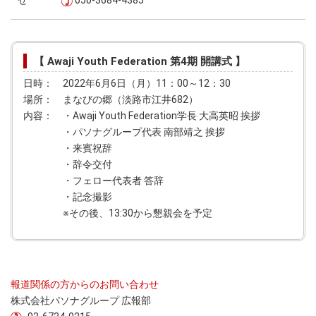
せ
050-3684-4385
【 Awaji Youth Federation 第4期 開講式 】
日時： 2022年6月6日（月）11：00～12：30
場所： まなびの郷（淡路市江井682）
内容： ・Awaji Youth Federation学長 大高英昭 挨拶
・パソナグループ代表 南部靖之 挨拶
・来賓祝辞
・辞令交付
・フェロー代表者 答辞
・記念撮影
※その後、13:30から懇親会を予定
報道関係の方からのお問い合わせ
株式会社パソナグループ 広報部