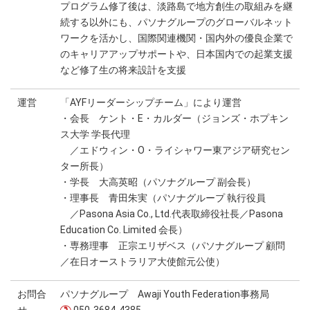
プログラム修了後は、淡路島で地方創生の取組みを継
続する以外にも、パソナグループのグローバルネット
ワークを活かし、国際関連機関・国内外の優良企業で
のキャリアアップサポートや、日本国内での起業支援
など修了生の将来設計を支援
運営
「AYFリーダーシップチーム」により運営
・会長 ケント・E・カルダー（ジョンズ・ホプキン
ス大学 学長代理
／エドウィン・O・ライシャワー東アジア研究セン
ター所長）
・学長 大高英昭（パソナグループ 副会長）
・理事長 青田朱実（パソナグループ 執行役員
／Pasona Asia Co., Ltd.代表取締役社長／Pasona
Education Co. Limited 会長）
・専務理事 正宗エリザベス（パソナグループ 顧問
／在日オーストラリア大使館元公使）
お問合
パソナグループ Awaji Youth Federation事務局