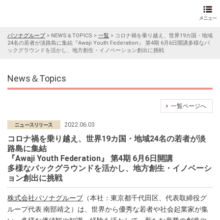
パソナグループ
>
NEWS＆TOPICS
>
一覧
>
コロナ禍を乗り越え、世界19カ国・地域
24名の若者が淡路島に集結『Awaji Youth Federation』 第4期 6月6日開講多様なバ
ックグラウンドを活かし、地方創生・イノベーション創出に挑戦
News＆Topics
一覧ページへ
2022.06.03
コロナ禍を乗り越え、世界19カ国・地域24名の若者が淡
路島に集結
『Awaji Youth Federation』 第4期 6月6日開講
多様なバックグラウンドを活かし、地方創生・イノベーシ
ョン創出に挑戦
株式会社パソナグループ
（本社：東京都千代田区、代表取締役グ
ループ代表 南部靖之）は、世界から優秀な若者や社会起業家が集