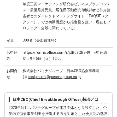
年度三菱マーケティング研究会ビジネスプランコンテ
スト最優秀賞受賞。居住用不動産売却検討者と仲介担
当者とのダイレクトマッチングサイト「TAQSIE（タ
クシエ）」では初期構想から推進役を担い、現在もプ
ロジェクト全般に関わっている。
定員
300名（参加費無料）
お申込
https://forms.office.com/r/jUB09QBeR9
※申込締
み
切：9月6日（火）12:00
お問合
株式会社パソナグループ 日本CBO協会事務局
せ
cbokyoukai@pasonagroup.co.jp
日本CBO(Chief Breakthrough Officer)協会とは
2020年6月にパソナグループが運営主体となり設立した、企
業内で新規事業創出を推進する方を対象とした会員制の勉強