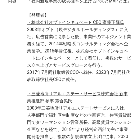
内容
「社内新規事業の成功確率を上げるPoCとMVPとは」
【登壇者】
・株式会社オプトインキュベート CEO 齋藤正輝氏
2008年オプト（現デジタルホールディングス）に入
社。広告営業に従事した後、事業部のマネジメント業
務を経て、2014年戦略系コンサルティング会社へ企
業留学。2016年帰任後、株式会社オプトインキュベ
ートにインキュベーターとして着任し、複数のサービ
ス立ち上げとサービスグロースを行う。
2017年7月同社取締役COOへ就任、2020年7月同社代
表取締役社長CEOに就任。
・三菱地所リアルエステートサービス株式会社 新事
業推進部 参事 落合晃氏
2008年三菱地所リアルエステートサービスに入社。
人事部門で福利厚生制度などの企画運営、住宅賃貸部
門でタワーマンション営業所長、高級賃貸マンション
企画などを経て、2018年より経営企画部で主に事業
開発を担当し、複数の新規事業立上げに従事。2020