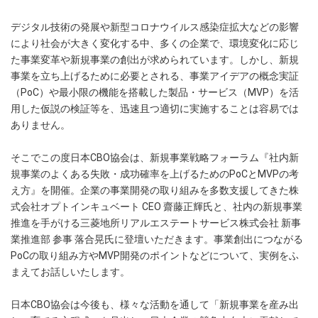
デジタル技術の発展や新型コロナウイルス感染症拡大などの影響
により社会が大きく変化する中、多くの企業で、環境変化に応じ
た事業変革や新規事業の創出が求められています。しかし、新規
事業を立ち上げるために必要とされる、事業アイデアの概念実証
（PoC）や最小限の機能を搭載した製品・サービス（MVP）を活
用した仮説の検証等を、迅速且つ適切に実施することは容易では
ありません。
そこでこの度日本CBO協会は、新規事業戦略フォーラム『社内新
規事業のよくある失敗・成功確率を上げるためのPoCとMVPの考
え方』を開催。企業の事業開発の取り組みを多数支援してきた株
式会社オプトインキュベート CEO 齋藤正輝氏と、社内の新規事業
推進を手がける三菱地所リアルエステートサービス株式会社 新事
業推進部 参事 落合晃氏に登壇いただきます。事業創出につながる
PoCの取り組み方やMVP開発のポイントなどについて、実例をふ
まえてお話しいたします。
日本CBO協会は今後も、様々な活動を通して「新規事業を産み出