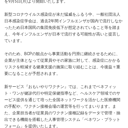
を9月5日(月)より開始いたします。
新型コロナウイルス感染症が未だ猛威をふるう中、一般社団法人
日本感染症学会は、過去2年間インフルエンザが国内で流行しなか
ったため日本国民の集団免疫低下が想定されていること等を踏ま
え、今年インフルエンザが日本で流行する可能性が高いと提言し
ています。
そのため、BCPの観点から事業活動を円滑に継続させるために、
企業が主体となって従業員やその家族に対して、感染症にかかる
リスクを軽減する健康支援の施策に取り組むことは、今後益々重
要になることが予想されます。
新サービス『おもいやりワクチン』では、これまでベネフィッ
ト・ワンが健診代行や特定保健指導など、ヘルスケア領域でのサ
ービス提供を通じて培った全国ネットワークを活かした医療機関
の手配や、ワクチン接種会場の運営等を行ってまいります。ま
た、企業担当者が従業員のワクチン接種記録をデータで管理・抽
出できる機能を搭載した人事管理システム「ベネワン・プラット
フォーム」を提供いたします。