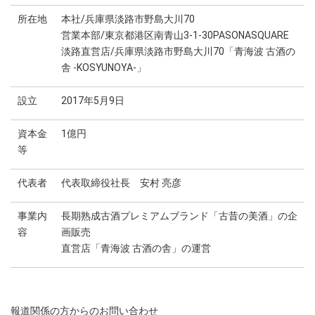
所在地
本社/兵庫県淡路市野島大川70
営業本部/東京都港区南青山3-1-30PASONASQUARE
淡路直営店/兵庫県淡路市野島大川70「青海波 古酒の
舎 -KOSYUNOYA-」
設立
2017年5月9日
資本金
1億円
等
代表者
代表取締役社長 安村 亮彦
事業内
長期熟成古酒プレミアムブランド「古昔の美酒」の企
容
画販売
直営店「青海波 古酒の舎」の運営
報道関係の方からのお問い合わせ