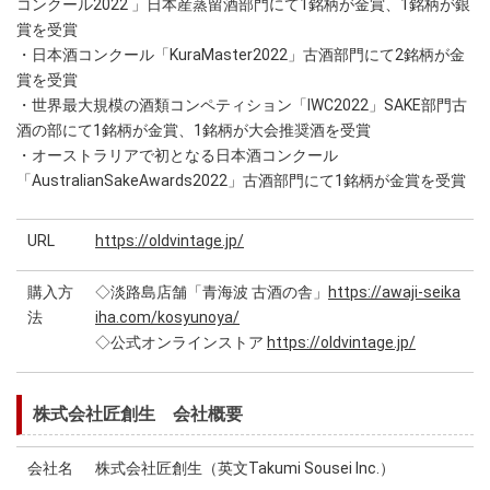
コンクール2022 」日本産蒸留酒部門にて1銘柄が金賞、1銘柄が銀
賞を受賞
・日本酒コンクール「KuraMaster2022」古酒部門にて2銘柄が金
賞を受賞
・世界最大規模の酒類コンペティション「IWC2022」SAKE部門古
酒の部にて1銘柄が金賞、1銘柄が大会推奨酒を受賞
・オーストラリアで初となる日本酒コンクール
「AustralianSakeAwards2022」古酒部門にて1銘柄が金賞を受賞
URL
https://oldvintage.jp/
購入方
◇淡路島店舗「青海波 古酒の舎」
https://awaji-seika
法
iha.com/kosyunoya/
◇公式オンラインストア
https://oldvintage.jp/
株式会社匠創生 会社概要
会社名
株式会社匠創生（英文Takumi Sousei Inc.）