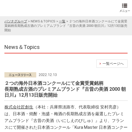
パソナグループ
>
NEWS＆TOPICS
>
一覧
>
２つの海外日本酒コンクールにて金賞受
賞銘柄長期熟成古酒のプレミアムブランド『古昔の美酒 2000 朝日川』12月13日販売
開始
News＆Topics
一覧ページへ
2022.12.13
２つの海外日本酒コンクールにて金賞受賞銘柄
長期熟成古酒のプレミアムブランド『古昔の美酒 2000 朝
日川』12月13日販売開始
株式会社匠創生
（本社：兵庫県淡路市、代表取締役 安村亮彦）
は、日本酒・焼酎・泡盛・梅酒の長期熟成古酒を厳選したプレミ
アムブランド『古昔の美酒（いにしえのびしゅ）』より、フラン
スにて開催された日本酒コンクール「Kura Master 日本酒コンクー