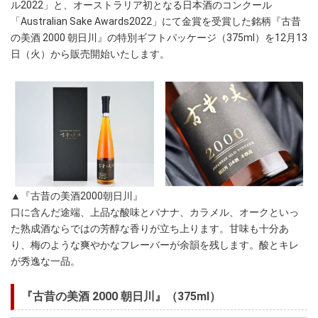
ル2022」と、オーストラリア初となる日本酒のコンクール
「Australian Sake Awards2022」にて金賞を受賞した銘柄『古昔
の美酒 2000 朝日川』の特別ギフトパッケージ（375ml）を12月13
日（火）から販売開始いたします。
▲『古昔の美酒2000朝日川』
口に含んだ途端、上品な酸味とバナナ、カラメル、オークといっ
た熟成酒ならではの芳醇な香りが立ち上ります。甘味も十分あ
り、梅のような爽やかなフレーバーが余韻を残します。酸とキレ
が秀逸な一品。
『古昔の美酒 2000 朝日川』（375ml）