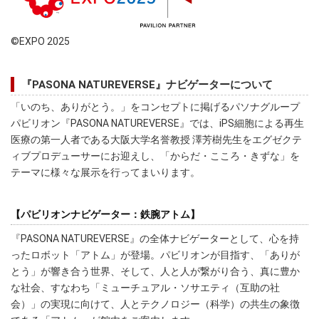
©EXPO 2025
『PASONA NATUREVERSE』ナビゲーターについて
「いのち、ありがとう。」をコンセプトに掲げるパソナグループ
パビリオン『PASONA NATUREVERSE』では、iPS細胞による再生
医療の第一人者である大阪大学名誉教授 澤芳樹先生をエグゼクテ
ィブプロデューサーにお迎えし、「からだ・こころ・きずな」を
テーマに様々な展示を行ってまいります。
【パビリオンナビゲーター：鉄腕アトム】
『PASONA NATUREVERSE』の全体ナビゲーターとして、心を持
ったロボット「アトム」が登場。パビリオンが目指す、「ありが
とう」が響き合う世界、そして、人と人が繋がり合う、真に豊か
な社会、すなわち「ミューチュアル・ソサエティ（互助の社
会）」の実現に向けて、人とテクノロジー（科学）の共生の象徴