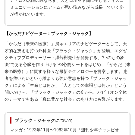
アトムの活躍のみならず、人とロボット間に生じるディスコ
ミュニケーションにアトムが思い悩みながら成長していく姿
が描かれています。
【からだナビゲーター：ブラック・ジャック】
「からだ（未来の医療）」展示エリアのナビゲーターとして、天
才的な技術を持つ外科医「ブラック・ジャック」が登場。エグゼ
クティブプロデューサー・澤芳樹先生が開発する、“いのちの象
徴”である心臓を作り上げるiPS心筋シートをはじめ、「からだ（未
来の医療）」に関する様々な最新テクノロジーを提案します。 患
者を救いたいという誰よりも強い意志を持つ「ブラック・ジャッ
ク」による「生命とは何か」「人としての幸福とは何か」という
問いかけ－。「ブラック・ジャック」の姿から、パビリオン全体
のテーマでもある「真に豊かな社会」のあり方にも繋がります。
ブラック・ジャックについて
マンガ：1973年11月〜1983年10月「週刊少年チャンピオ