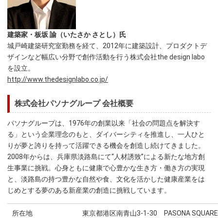
建築家・板坂 諭（いたさか さとし）氏
城戸崎建築研究室勤務を経て、2012年に建築設計、プロダクトデ
ザインなど幅広い分野で創作活動を行う株式会社the design labo
を設立。
http://www.thedesignlabo.co.jp/
株式会社パソナグループ 会社概要
パソナグループは、1976年の創業以来「社会の問題点を解決す
る」という企業理念のもと、ダイバーシティを推進し、一人ひと
りが夢と誇りを持って活躍できる機会を創造し続けてきました。
2008年からは、兵庫県淡路島にて“人材誘致”による新たな地方創
生事業に挑戦。心身ともに健康で心豊かな生き方・働き方の実現
と、淡路島の持つ豊かな自然や食、文化を活かした健康産業をは
じめとする夢のある新産業の創造に挑戦しています。
所在地
東京都港区南青山3-1-30 PASONA SQUARE