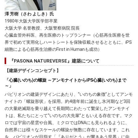
澤 芳樹（さわ よしき）氏
1980年大阪大学医学部卒業
大阪大学 名誉教授、大阪警察病院 院長
心臓血管外科医、再生医療のトップランナー（心筋再生医療を世
界で初めて実用化しハートシートを保険収載させるとともに、iPS
細胞による心筋再生治療のFirst in Humanも成功）
『PASONA NATUREVERSE』建築について
【建築デザインコンセプト】
「心臓(いのち)の螺旋 ～アンモナイトからiPS心臓(いのち)まで
～」
パビリオンの建築デザインにあたり、“いのちの象徴”としてアンモ
ナイトの「螺旋形状」を採用。約4億年前に誕生し氷河期など3回
の大量絶滅期を乗り越えて長期間にわたって繫栄したアンモナイ
トは、私たちにとって“いのちの大先輩”ともいえる存在です。マク
ロでは宇宙の星雲や台風、ミクロではDNAにも見られるように、
自然界には様々なスケールの螺旋が無数に存在しています。これ
を、パビリオンが目指す「『ありがとう』が響きあう世界」に向