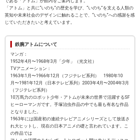
である「アトム」が館内をご案内します。
「アトム」と共に“いのち”の歴史を学び、“いのち”を支える人類の
英知や未来社会のデザインに触れることで、“いのち”への感謝を感
じていただきたいと考えています。
鉄腕アトムについて
マンガ：
1952年4月〜1968年3月「少年」（光文社）
TVアニメーション：
1963年1月〜1966年12月（フジテレビ系列） 1980年10
月〜1981年12月（日本テレビ系列）2003年4月〜2004年3月
（フジテレビ系列）
10万馬力のロボット少年・アトムが未来の世界で活躍するSF
ヒーローマンガです。手塚治虫作品の中でも最も有名な作品
となりました。
1963年には国産初の連続テレビアニメシリーズとして放送さ
れ大ヒットし、現在の日本アニメの礎と言われています。こ
の作品では