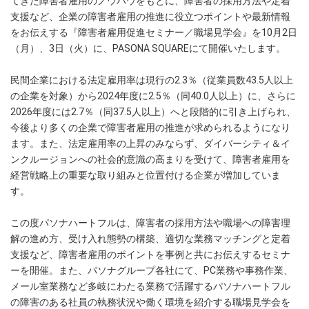
てきた障害者雇用のノウハウをもとに、障害者の採用方法や定着
支援など、企業の障害者雇用の推進に役立つポイントや最新情報
をお伝えする『障害者雇用促進セミナー／職場見学会』を10月2日
（月）、3日（火）に、PASONA SQUAREにて開催いたします。
民間企業における法定雇用率は現行の2.3％（従業員数43.5人以上
の企業を対象）から2024年度に2.5％（同40.0人以上）に、さらに
2026年度には2.7％（同37.5人以上）へと段階的に引き上げられ、
今後より多くの企業で障害者雇用の推進が求められるようになり
ます。また、法定雇用率の上昇のみならず、ダイバーシティ＆イ
ンクルージョンへの社会的意識の高まりを受けて、障害者雇用を
経営戦略上の重要な取り組みと位置付ける企業が増加していま
す。
この度パソナハートフルは、障害者の採用方法や職場への障害理
解の進め方、受け入れ態勢の構築、適切な業務マッチングと定着
支援など、障害者雇用のポイントを事例と共にお伝えするセミナ
ーを開催。また、パソナグループ各社にて、PC業務や事務作業、
メール室業務など多岐にわたる業務で活躍するパソナハートフル
の障害のある社員の執務状況や働く環境を紹介する職場見学会を