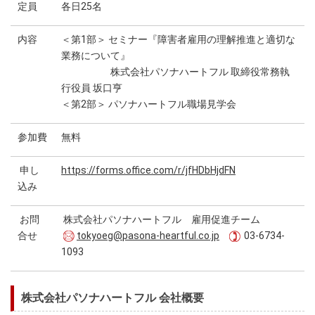
定員
各日25名
内容
＜第1部＞ セミナー『障害者雇用の理解推進と適切な
業務について』
株式会社パソナハートフル 取締役常務執
行役員 坂口亨
＜第2部＞ パソナハートフル職場見学会
参加費
無料
申し
https://forms.office.com/r/jfHDbHjdFN
込み
お問
株式会社パソナハートフル 雇用促進チーム
合せ
tokyoeg@pasona-heartful.co.jp
03-6734-
1093
株式会社パソナハートフル 会社概要