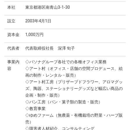
本社
東京都港区南青山3-1-30
設立
2003年4月1日
資本金
1,000万円
代表者
代表取締役社長 深澤 旬子
事業内
◇パソナグループ各社での各種オフィス業務
容
◇アート村（オフィス・店舗の空間プロデュース、絵
画の制作・レンタル・販売）
◇アート村工房（プリザーブドフラワー、アロマグッ
ズ、陶器、ステーショナリーグッズなど幅広い商品の
企画・制作・販売）
◇パン工房（パン・菓子類の製造・販売）
◇教育事業
◇ゆめファーム（無農薬・有機栽培の野菜・ハーブ販
売）
◇障害者人材紹介、コンサルティング