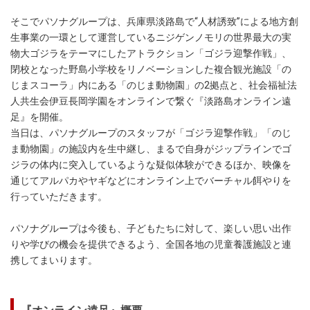
そこでパソナグループは、兵庫県淡路島で“人材誘致”による地方創
生事業の一環として運営しているニジゲンノモリの世界最大の実
物大ゴジラをテーマにしたアトラクション「ゴジラ迎撃作戦」、
閉校となった野島小学校をリノベーションした複合観光施設「の
じまスコーラ」内にある「のじま動物園」の2拠点と、社会福祉法
人共生会伊豆長岡学園をオンラインで繋ぐ『淡路島オンライン遠
足』を開催。
当日は、パソナグループのスタッフが「ゴジラ迎撃作戦」「のじ
ま動物園」の施設内を生中継し、まるで自身がジップラインでゴ
ジラの体内に突入しているような疑似体験ができるほか、映像を
通じてアルパカやヤギなどにオンライン上でバーチャル餌やりを
行っていただきます。
パソナグループは今後も、子どもたちに対して、楽しい思い出作
りや学びの機会を提供できるよう、全国各地の児童養護施設と連
携してまいります。