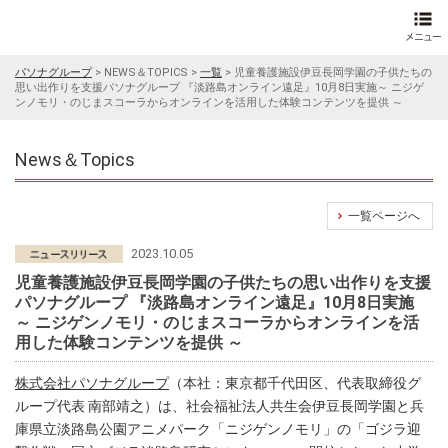
パソナグループ
>
NEWS＆TOPICS
>
一覧
>
児童養護施設伊豆長岡学園の子供たちの
思い出作りを支援パソナグループ 『淡路島オンライン遠足』10月8日実施～ ニジゲ
ンノモリ・のじまスコーラからオンラインを活用した体験コンテンツを提供 ～
News＆Topics
一覧ページへ
2023.10.05
児童養護施設伊豆長岡学園の子供たちの思い出作りを支援
パソナグループ 『淡路島オンライン遠足』10月8日実施
～ ニジゲンノモリ・のじまスコーラからオンラインを活
用した体験コンテンツを提供 ～
株式会社パソナグループ
（本社：東京都千代田区、代表取締役グ
ループ代表 南部靖之）は、社会福祉法人共生会伊豆長岡学園と兵
庫県立淡路島公園アニメパーク「ニジゲンノモリ」の「ゴジラ迎