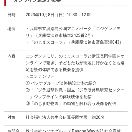
『オンライン遠足』概要
日時
2023年10月8日（日）10:30～12:00
場所
・兵庫県立淡路島公園アニメパーク「ニジゲンノモ
リ」（兵庫県淡路市楠本2425番2号）
・「のじまスコーラ」（兵庫県淡路市野島蟇浦843）
内容
ニジゲンノモリ、のじまスコーラと伊豆長岡学園をオ
ンラインで繋ぎ、子どもたちが現地に行かなくとも遠
足を疑似体験できる機会を提供
＜コンテンツ＞
① パソナグループ淡路施設全体の紹介
②「ゴジラ迎撃作戦～国立ゴジラ淡路島研究センター
～」ジップラインの体験映像を配信
③「のじま動物園」の動物と触れ合う映像を配信
対象
社会福祉法人共生会伊豆長岡学園 約20名
お問合
株式会社パソナグループ Pasona Way本部 社会貢献