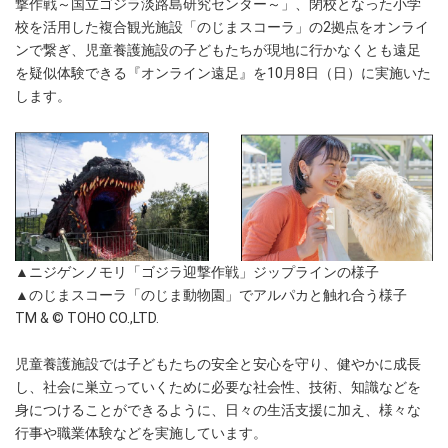
撃作戦～国立ゴジラ淡路島研究センター～」、閉校となった小学
校を活用した複合観光施設「のじまスコーラ」の2拠点をオンライ
ンで繋ぎ、児童養護施設の子どもたちが現地に行かなくとも遠足
を疑似体験できる『オンライン遠足』を10月8日（日）に実施いた
します。
▲ニジゲンノモリ「ゴジラ迎撃作戦」ジップラインの様子
▲のじまスコーラ「のじま動物園」でアルパカと触れ合う様子
TM & © TOHO CO.,LTD.
児童養護施設では子どもたちの安全と安心を守り、健やかに成長
し、社会に巣立っていくために必要な社会性、技術、知識などを
身につけることができるように、日々の生活支援に加え、様々な
行事や職業体験などを実施しています。