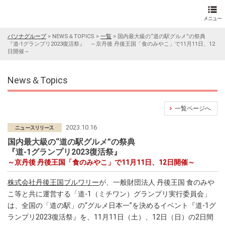
パソナグループ
>
NEWS＆TOPICS
>
一覧
>
国内最大級の“道の駅グルメ”の祭典
『道-1グランプリ2023復活祭』 ～京丹後 丹後王国「食のみやこ」で11月11日、12
日開催～
News＆Topics
一覧ページへ
2023.10.16
国内最大級の“道の駅グルメ”の祭典
『道-1グランプリ2023復活祭』
～京丹後 丹後王国「食のみやこ」で11月11日、12日開催～
株式会社丹後王国ブルワリー
が、一般財団法人 丹後王国 食のみや
こ等と共に運営する「道-1（ミチワン）グランプリ実行委員会」
は、全国の「道の駅」の“グルメ日本一”を決めるイベント『道-1グ
ランプリ2023復活祭』を、11月11日（土）、12日（日）の2日間