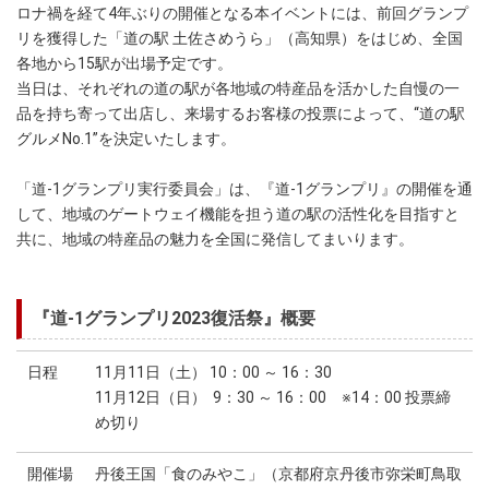
ロナ禍を経て4年ぶりの開催となる本イベントには、前回グランプ
リを獲得した「道の駅 土佐さめうら」（高知県）をはじめ、全国
各地から15駅が出場予定です。
当日は、それぞれの道の駅が各地域の特産品を活かした自慢の一
品を持ち寄って出店し、来場するお客様の投票によって、“道の駅
グルメNo.1”を決定いたします。
「道-1グランプリ実行委員会」は、『道-1グランプリ』の開催を通
して、地域のゲートウェイ機能を担う道の駅の活性化を目指すと
共に、地域の特産品の魅力を全国に発信してまいります。
『道‐1グランプリ2023復活祭』概要
日程
11月11日（土） 10：00 ～ 16：30
11月12日（日） 9：30 ～ 16：00 ※14：00 投票締
め切り
開催場
丹後王国「食のみやこ」（京都府京丹後市弥栄町鳥取