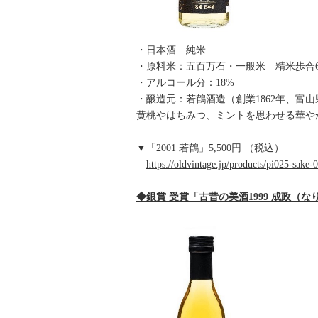
・日本酒 純米
・原料米：五百万石・一般米 精米歩合6
・アルコール分：18%
・醸造元：若鶴酒造（創業1862年、富
黄桃やはちみつ、ミントを思わせる華や
▼「2001 若鶴」5,500円 （税込）
https://oldvintage.jp/products/pi025-sake-
◆銀賞 受賞「古昔の美酒1999 成政（な