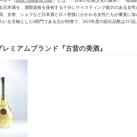
ンクール～（
https://bishucon.com/
）とは、「日本の伝統文化の継承」「地域
る日本酒を、酒類資格を保有する十分にテイスティング能力のある女性
員、女将、シェフなど日本酒と日々密接にかかわる女性たちが審査に加
いを主軸とした6部門である点が特徴で、2023年度の総出品数は317品
プレミアムブランド『古昔の美酒』