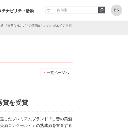
EN
ステナビリティ活動
熟成古酒 『古昔(いにしえ)の美酒(びしゅ)』がエイジド部
一覧ページへ
秀賞を受賞
厳選したプレミアムブランド『古昔の美酒
rd ～美酒コンクール～」の熟成酒を審査する