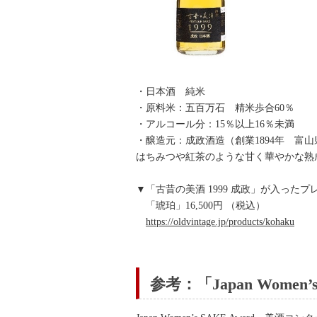
・日本酒 純米
・原料米：五百万石 精米歩合60％
・アルコール分：15％以上16％未満
・醸造元：成政酒造（創業1894年 富
はちみつや紅茶のような甘く華やかな熟
▼「古昔の美酒 1999 成政」が入った
「琥珀」16,500円 （税込）
https://oldvintage.jp/products/kohaku
参考：「Japan Wome