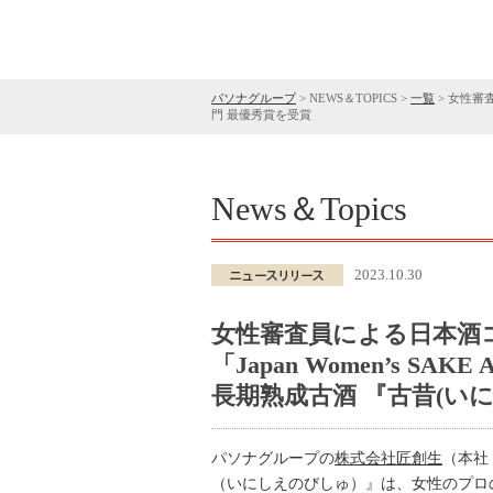
パソナグループ
>
NEWS＆TOPICS
>
一覧
>
女性審査
門 最優秀賞を受賞
News＆Topics
2023.10.30
女性審査員による日本酒
「Japan Women’s SA
長期熟成古酒 『古昔(い
パソナグループの
株式会社匠創生
（本社
（いにしえのびしゅ）』は、女性のプロのみが