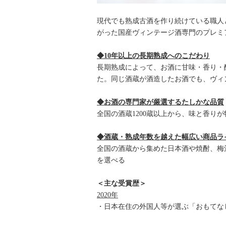
現代でも熟成古酒を作り続けている職人
がった国産ヴィンテージ酒専門のプレミ
◆10年以上の長期熟成へのこだわり
長期熟成によって、お酒に甘味・香り・酸
た。同じ酒蔵が酒造したお酒でも、ヴィ
◆お酒の専門家が厳選するたしかな品質
全国の酒蔵1200蔵以上から、味と香り
◆酒蔵・熟成年数を越えた幅広い商品ラ
全国の酒蔵から集めた日本酒や焼酎、梅
を選べる
＜主な受賞歴＞
2020年
・日本在住の外国人等が選ぶ「おもてなし