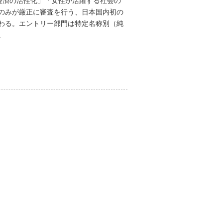
経済の活性化」「女性が活躍する社会の
のみが厳正に審査を行う、日本国内初の
わる。エントリー部門は特定名称別（純
。