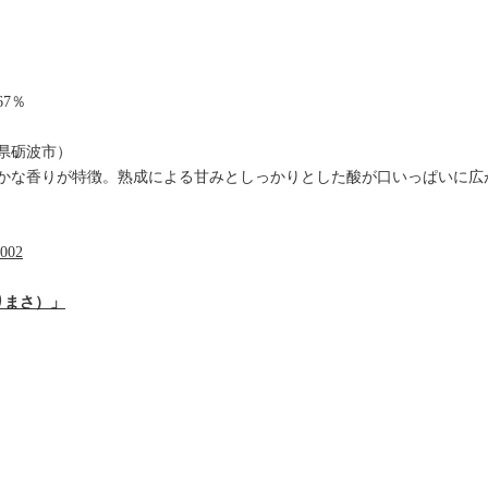
7％
山県砺波市）
かな香りが特徴。熟成による甘みとしっかりとした酸が口いっぱいに広
0002
りまさ）」