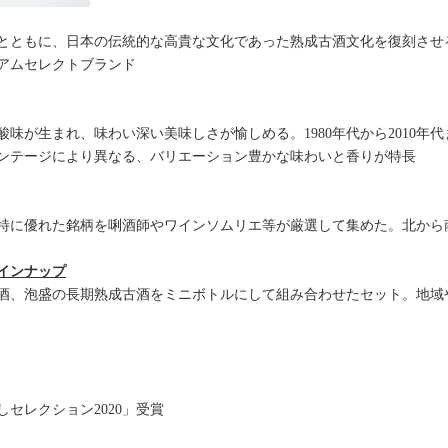
とともに、日本の伝統的な高貴な文化であった熟成古酒文化を復刻させるこ
アムセレクトブランド
味が生まれ、味わい深い美味しさが愉しめる。1980年代から2010年代
ンテージにより異なる、バリエーション豊かな味わいと香りが特長
が特に優れた銘柄を唎酒師やワインソムリエ等が厳選して集めた。北から
インナップ
酒、泡盛の長期熟成古酒をミニボトルにして組み合わせたセット。地域
セレクション2020」受賞