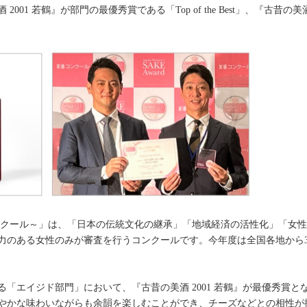
01 若鶴』が部門の最優秀賞である「Top of the Best」、『古昔の
ward ～美酒コンクール～」は、「日本の伝統文化の継承」「地域経済の活性化
力のある女性のみが審査を行うコンクールです。今年度は全国各地から3
イジド部門」において、『古昔の美酒 2001 若鶴』が最優秀賞となる「Top
やかな味わいながらも余韻を楽しむことができ、チーズなどとの相性が