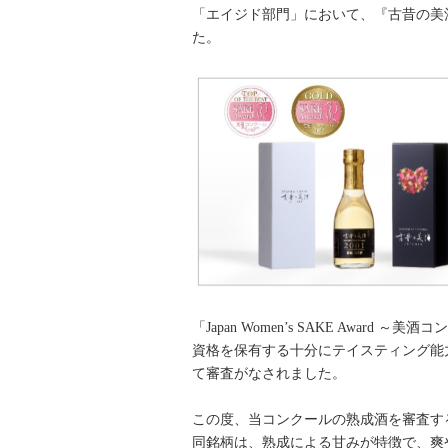
「エイジド部門」において、『古昔の美酒 20
た。
「Japan Women’s SAKE A
資格を保有する十分にテイスティング能
て審査がなされました。
この度、当コンクールの熟成酒を審査する「エ
同銘柄は、熟成による甘みが特徴で、爽