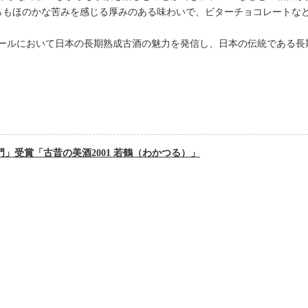
ながらもほのかな苦みを感じる厚みのある味わいで、ビターチョコレートな
ールにおいて日本の長期熟成古酒の魅力を発信し、日本の伝統である長
イジド部門」受賞「古昔の美酒2001 若鶴（わかつる）」