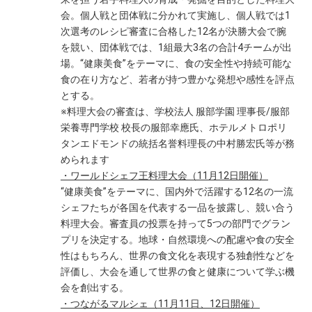
会。個人戦と団体戦に分かれて実施し、個人戦では1
次選考のレシピ審査に合格した12名が決勝大会で腕
を競い、団体戦では、1組最大3名の合計4チームが出
場。“健康美食”をテーマに、食の安全性や持続可能な
食の在り方など、若者が持つ豊かな発想や感性を評点
とする。
※料理大会の審査は、学校法人 服部学園 理事長/服部
栄養専門学校 校長の服部幸應氏、ホテルメトロポリ
タンエドモンドの統括名誉料理長の中村勝宏氏等が務
められます
・ワールドシェフ王料理大会（11月12日開催）
“健康美食”をテーマに、国内外で活躍する12名の一流
シェフたちが各国を代表する一品を披露し、競い合う
料理大会。審査員の投票を持って5つの部門でグラン
プリを決定する。地球・自然環境への配慮や食の安全
性はもちろん、世界の食文化を表現する独創性などを
評価し、大会を通して世界の食と健康について学ぶ機
会を創出する。
・つながるマルシェ（11月11日、12日開催）