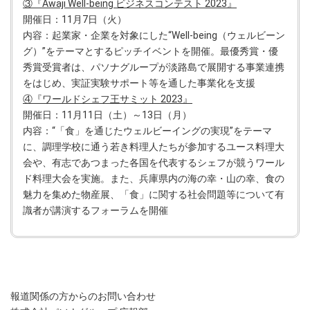
③『Awaji Well-being ビジネスコンテスト 2023』
開催日：11月7日（火）
内容：起業家・企業を対象にした“Well-being（ウェルビーン
グ）”をテーマとするピッチイベントを開催。最優秀賞・優
秀賞受賞者は、パソナグループが淡路島で展開する事業連携
をはじめ、実証実験サポート等を通した事業化を支援
④『ワールドシェフ王サミット 2023』
開催日：11月11日（土）～13日（月）
内容：“「食」を通じたウェルビーイングの実現”をテーマ
に、調理学校に通う若き料理人たちが参加するユース料理大
会や、有志であつまった各国を代表するシェフが競うワール
ド料理大会を実施。また、兵庫県内の海の幸・山の幸、食の
魅力を集めた物産展、「食」に関する社会問題等について有
識者が講演するフォーラムを開催
報道関係の方からのお問い合わせ