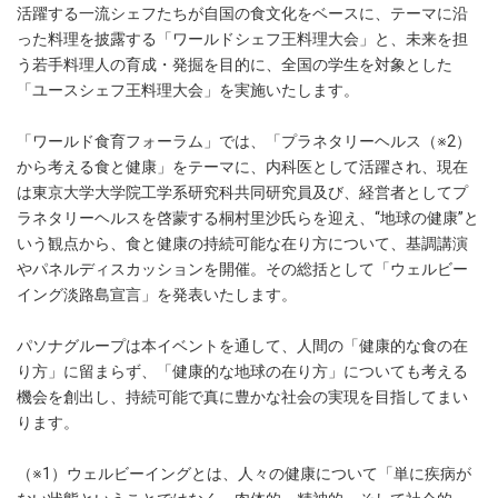
活躍する一流シェフたちが自国の食文化をベースに、テーマに沿
った料理を披露する「ワールドシェフ王料理大会」と、未来を担
う若手料理人の育成・発掘を目的に、全国の学生を対象とした
「ユースシェフ王料理大会」を実施いたします。
「ワールド食育フォーラム」では、「プラネタリーヘルス（※2）
から考える食と健康」をテーマに、内科医として活躍され、現在
は東京大学大学院工学系研究科共同研究員及び、経営者としてプ
ラネタリーヘルスを啓蒙する桐村里沙氏らを迎え、“地球の健康”と
いう観点から、食と健康の持続可能な在り方について、基調講演
やパネルディスカッションを開催。その総括として「ウェルビー
イング淡路島宣言」を発表いたします。
パソナグループは本イベントを通して、人間の「健康的な食の在
り方」に留まらず、「健康的な地球の在り方」についても考える
機会を創出し、持続可能で真に豊かな社会の実現を目指してまい
ります。
（※1）ウェルビーイングとは、人々の健康について「単に疾病が