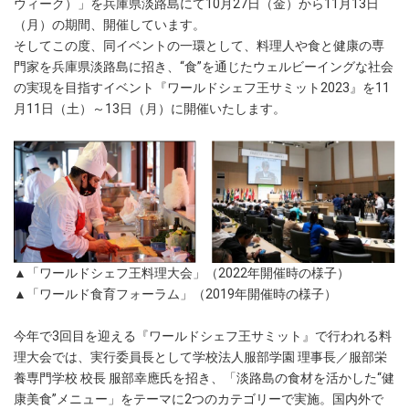
ウィーク）」を兵庫県淡路島にて10月27日（金）から11月13日
（月）の期間、開催しています。
そしてこの度、同イベントの一環として、料理人や食と健康の専
門家を兵庫県淡路島に招き、“食”を通じたウェルビーイングな社会
の実現を目指すイベント『ワールドシェフ王サミット2023』を11
月11日（土）～13日（月）に開催いたします。
▲「ワールドシェフ王料理大会」（2022年開催時の様子）
▲「ワールド食育フォーラム」（2019年開催時の様子）
今年で3回目を迎える『ワールドシェフ王サミット』で行われる料
理大会では、実行委員長として学校法人服部学園 理事長／服部栄
養専門学校 校長 服部幸應氏を招き、「淡路島の食材を活かした“健
康美食”メニュー」をテーマに2つのカテゴリーで実施。国内外で