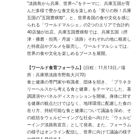
“淡路島から兵庫、世界へ”をテーマに、兵庫五国が育
んだ多様で豊かな食文化を楽しめる「実りの秋！兵庫
五国の“五国豊穣祭”」と、世界各国の食や文化を感じ
られる「ワールドマルシェ」の2つのエリアで合計約
40店舗が出店。兵庫五国豊穣祭では、兵庫五国（摂
津・播磨・但馬・丹波・淡路）それぞれの地に根差し
た特産品やグルメを販売し、ワールドマルシェでは、
世界の食や文化を楽しめるブースを展開。
【ワールド食育フォーラム】
(日程：11月13日／場
所：兵庫県淡路市野島大川70)
食と健康の専門家や有識者、団体を招き、「プラネタ
リーヘルスから考える食と健康」をテーマにした、基
調講演やパネルディスカッションを開催。身体に対す
る健康の観点だけではなく、地球環境に配慮した食の
在り方、持続可能な食と健康について議論を深め、そ
の総括をウェルビーイングな社会へ向けた「ウェルビ
ーイング淡路島宣言」として発表。また、フォーラム
の様子はオンライン配信し、世界に向けて議論の様子
や総括を発信する。