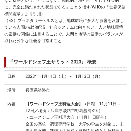
ない状態ということではなく、肉体的、精神的、そして社会的
に、完全に満たされた状態である」ことを指す(WHOの「世界保健
機関憲章」より引用)
（※2）プラネタリーヘルスとは、地球環境に多大な影響を及ぼし
ている人間の政治経済、社会システムに向き合い、人と地球環境
の密接な関係に注目することで、人間と地球の健康のバランスが
取れた公平な社会を目指すこと
『ワールドシェフ王サミット 2023』 概要
日程
2023年11月11日（土）～11月13日（月）
場所
兵庫県淡路市
内容
【ワールドシェフ王料理大会】
（日程：11月11日～
12日／場所：兵庫県淡路市野島蟇浦816）
・ユースシェフ王料理大会（11月11日開催）
全国の高校・調理専門学校・大学の学生を対象に、未
来を担う若手料理人の育成・発掘を目的とした料理大