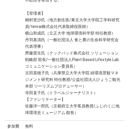
【登壇者】
桐村里沙氏（地方創生医/東京大学大学院工学科研究
員/tenrai株式会社代表取締役医師）
横山和成氏（立正大学 地球環境科学部 特任教授）
丹羽真清氏（一般社団法人 食と農の生命科学研究会
代表理事）
齊藤貴生氏（クックパッド株式会社 ソリューション
戦略部 部長/一般社団法人Plant Based Lifestyle Lab
コミュニケーション委員長）
古田菜穂子氏（兵庫県立大学大学院 緑環境景観マネ
ジメント研究科 特任教授/公益社団法人ひょうご観光
本部 ツーリズムプロデューサー）
寺田直子氏（トラベルジャーナリスト）
【ファシリテーター】
佐藤洋一郎氏（京都府立大学客員教授/ふじのくに地
球環境史ミュージアム 館長）
参加費
無料