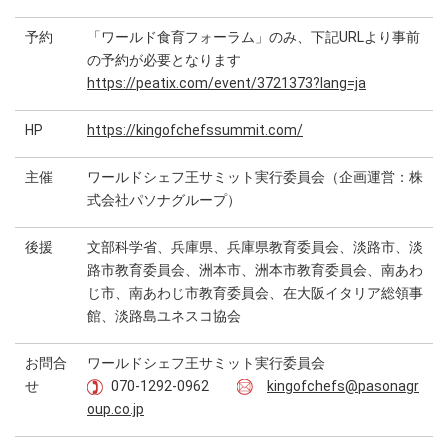
予約
「ワールド食育フォーラム」のみ、下記URLより事前
の予約が必要となります
https://peatix.com/event/3721373?lang=ja
HP
https://kingofchefssummit.com/
主催
ワールドシェフ王サミット実行委員会（企画運営：株
式会社パソナグループ）
後援
文部科学省、兵庫県、兵庫県教育委員会、淡路市、淡
路市教育委員会、洲本市、洲本市教育委員会、南あわ
じ市、南あわじ市教育委員会、在大阪イタリア総領事
館、淡路島ユネスコ協会
お問合
ワールドシェフ王サミット実行委員会
せ
070-1292-0962
kingofchefs@pasonagr
oup.co.jp