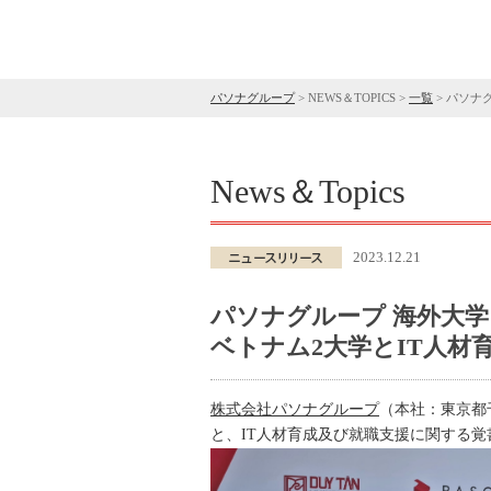
パソナグループ
>
NEWS＆TOPICS
>
一覧
>
パソナ
News＆Topics
2023.12.21
パソナグループ 海外大
ベトナム2大学とIT人材
株式会社パソナグループ
（本社：東京都
と、IT人材育成及び就職支援に関する覚書（MO