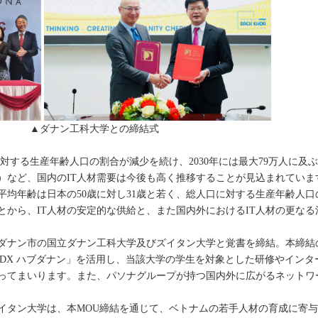
▲ダナン工科大学との締結式
する生産年齢人口の割合が減少を続け、2030年には最大79万人に及ぶI
」）など、国内のIT人材需要は今後も高く推移することが見込まれていま
平均年齢は日本の50歳に対し31歳と若く、総人口に対する生産年齢人
とから、IT人材の安定的な供給と、また国内外におけるIT人材の更な
ダナン市の国立ダナン工科大学及びズイタン大学と覚書を締結。本締結
 DX ハブダナン」を活用し、当該大学の学生を対象とした研修やイン
図ってまいります。また、パソナグループが持つ国内外に広がるネットワ
イタン大学は、本MOU締結を通じて、ベトナムの若手人材の育成に寄