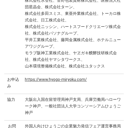
株式会社水登社、菅野包装資材株式会社、医療法人社
団星晶会、株式会社ターン、
株式会社多田スミス、東亜外業株式会社、トーカロ株
式会社、日工株式会社、
株式会社ニッシン、ハートスフードクリエーツ株式会
社、株式会社パソナグループ、
平井工業株式会社、藤岡金属株式会社、ホテルニュー
アワジグループ、
モラブ阪神工業株式会社、ヤヱガキ醗酵技研株式会
社、株式会社ヤマシタワークス、
山本環境整備株式会社、株式会社ユタックス
お申込
https://www.hyogo-miryoku.com/
み
協力
大阪出入国在留管理局神戸支局、兵庫労働局ハローワ
ーク神戸、一般社団法人大学コンソーシアムひょうご
神戸
お問
外国人向けひょうごの企業魅力発信フェア運営事務局