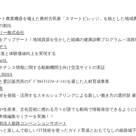
マート農業機器を備えた農村古民家「スマートビレッジ」を核とした地域
の創出
リー株式会社
をアップデート！地域資源を生かした組織の健康診断プログラム～淡路
ぞう
推進と体験価値向上を実現する
eSL
メンテナンス情報に関する船舶機関士向け交流サイトの実証
RIHA
託販売所のﾃﾞｼﾞﾀﾙﾄﾗﾝｽﾌｫｰﾒｰｼｮﾝを通じた人材育成事業
舎
材を発掘・活用するスキルシェアリングによる新しい働き方の選択肢 雇
や生産者、文化芸術に携わる方々が誰でも動画で情報発信できるように出
本格編集セミナーを実施！！
動法人姫路コンベンションサポート
っと楽しんで欲しい!IT技術を使ったガイド育成とおもてなしの姫路城