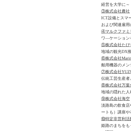
経営を大学に～
③株式会社農社
ICT設備とス
および関連雇用
④マルクファミ
ワ―ケーション
⑤株式会社たび
地域の観光DX
⑥株式会社Marin
舶用機器の
⑦株式会社YUZU
伝統工芸生産者と委
⑧株式会社万葉
地域の隠れた人
⑨株式会社海空
淡路島の飲食店
ートも）講座や
⑩特定非営利活
姫路のまちをも