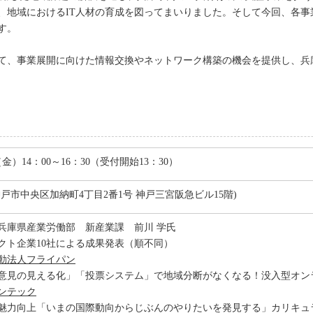
、地域におけるIT人材の育成を図ってまいりました。そして今回、各事
す。
て、事業展開に向けた情報交換やネットワーク構築の機会を提供し、兵庫
（金）14：00～16：30（受付開始13：30）
戸市中央区加納町4丁目2番1号 神戸三宮阪急ビル15階)
兵庫県産業労働部 新産業課 前川 学氏
クト企業10社による成果発表（順不同）
動法人フライパン
意見の見える化」「投票システム」で地域分断がなくなる！没入型オン
ンテック
魅力向上「いまの国際動向からじぶんのやりたいを発見する」カリキュ