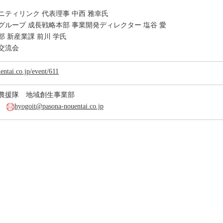
ニティリンク 代表理事 中西 雅幸氏
グループ 成長戦略本部 事業開発ディレクター 塩谷 愛
 新産業課 前川 学氏
交流会
entai.co.jp/event/611
ナ農援隊 地域創生事業部
60
hyogoit@pasona-nouentai.co.jp