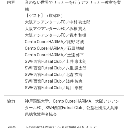
内容
音のない世界でサッカーを行うデフサッカー教室を実
施
【ゲスト】（敬称略）
大阪アジアンタールFC／中村 功太郎
大阪アジアンタールFC／坂根 貫太
大阪アジアンタールFC／青木 和樹
Cento Cuore HARIMA／滝野 将成
Cento Cuore HARIMA／石原 祐樹
Cento Cuore HARIMA／土遠 修平
SWH西宮Futsal Club／土井 康太朗
SWH西宮Futsal Club／八重 謙太郎
SWH西宮Futsal Club／北森 玄海
SWH西宮Futsal Club／淺井 智恵
SWH西宮Futsal Club／尾川 奈穂
協力
神戸国際大学、Cento Cuore HARIMA、大阪アジアン
タールFC、SWH西宮Futsal Club、公益社団法人兵庫
県聴覚障害者協会
備考
上記内容は変更になる可能性があります