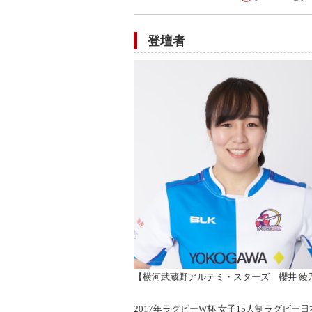
登壇者
【横河武蔵野アルテミ・スターズ 櫻井 綾
2017年ラグビーW杯 女子15人制ラグビ