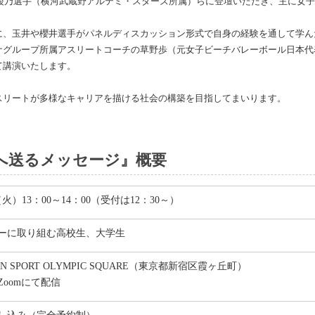
井綾乃選手（横河武蔵野アルテミ・スターズ所属）らに登壇いただき、主に女
に、玉井や櫻井選手がパネルディスカッション形式で自身の経験を通して学ん
ナグループ所属アスリートコーチの草野歩（元女子ビーチバレーボール日本代
て講演いたします。
スリートが多様なキャリアを描ける社会の構築を目指してまいります。
へ送るメッセージ』概要
（火）13：00～14：00（受付は12：30～）
ーに取り組む高校生、大学生
N SPORT OLYMPIC SQUARE（東京都新宿区霞ヶ丘町）
oomにて配信