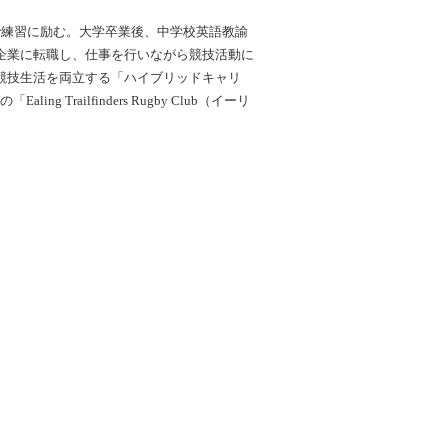
で練習に励む。大学卒業後、中学校英語教諭
の後、民間企業に転職し、仕事を行いながら競技活動に
と競技生活を両立する「ハイブリッドキャリ
railfinders Rugby Club（イーリ