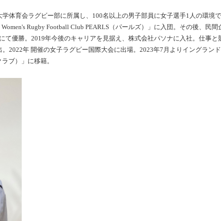
大学体育会ラグビー部に所属し、100名以上の男子部員に女子選手1人の環境
men's Rugby Football Club PEARLS（パールズ）」に入団。そ
にて優勝。2019年今後のキャリアを見据え、株式会社パソナに入社。仕事
2年 開催の女子ラグビー国際大会に出場。2023年7月よりイングランドの「Ealing T
クラブ）」に移籍。