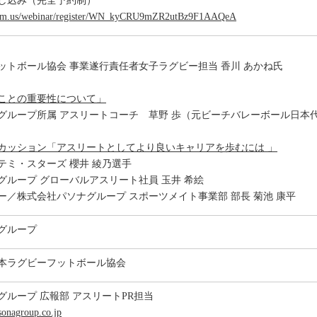
申し込み（完全予約制）
zoom.us/webinar/register/WN_kyCRU9mZR2utBz9F1AAQeA
ットボール協会 事業遂行責任者女子ラグビー担当 香川 あかね氏
ことの重要性について」
グループ所属 アスリートコーチ 草野 歩（元ビーチバレーボール日本
カッション「アスリートとしてより良いキャリアを歩むには 」
テミ・スターズ 櫻井 綾乃選手
グループ グローバルアスリート社員 玉井 希絵
ー／株式会社パソナグループ スポーツメイト事業部 部長 菊池 康平
グループ
本ラグビーフットボール協会
グループ 広報部 アスリートPR担当
onagroup.co.jp