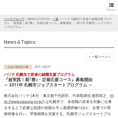
パソナグループ
>
NEWS＆TOPICS
>
一覧
>
パソナ 札幌市で若者の就職支援プログ
ラム 『超実践！就｢勝｣・定着応援コース』募集開始 ～ 2011年 札幌市ジョブスター
トプログラム ～
News＆Topics
一覧ページへ
2011.04.01
パソナ 札幌市で若者の就職支援プログラム
『超実践！就｢勝｣・定着応援コース』募集開始
～ 2011年 札幌市ジョブスタートプログラム ～
株式会社パソナ (本社：東京都千代田区、代表取締役 南部靖之、
ht
tp://www.pasona.co.jp/
) は札幌市で、未就職の若者を対象に仕事
をする上で必要な知識や技能を学ぶ基礎研修のほか、企業での実
務研修を行い、早期就職を支援する、札幌市ジョブスタートプロ