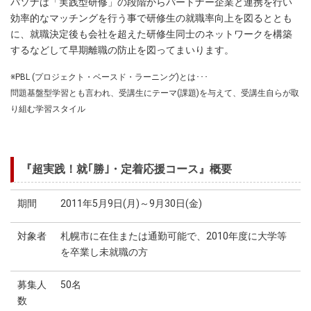
パソナは「実践型研修」の段階からパートナー企業と連携を行い
効率的なマッチングを行う事で研修生の就職率向上を図るととも
に、就職決定後も会社を超えた研修生同士のネットワークを構築
するなどして早期離職の防止を図ってまいります。
※PBL (プロジェクト・ベースド・ラーニング)とは･･･
問題基盤型学習とも言われ、受講生にテーマ(課題)を与えて、受講生自らが取
り組む学習スタイル
『超実践！就｢勝｣・定着応援コース』概要
期間
2011年5月9日(月)～9月30日(金)
対象者
札幌市に在住または通勤可能で、2010年度に大学等
を卒業し未就職の方
募集人
50名
数