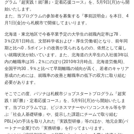
グラム『超実践！就｢勝｣・定着応援コース』を、5月9日(月)から開
始いたします。
また、当プログラムの参加者を募集する『事前説明会』を本日、4
月1日(金)から札幌市で開催してまいります。
北海道・東北地区で今春卒業予定の大学生の就職内定率は78．
3％(2月1日時点、文部科学省および・厚生労働省)となり、前年同
期と比べ0．5ポイントの改善が見られるものの、依然として厳し
い就職状況が続いています。また、北海道の大卒生の入社後3年以
内の離職率は35．2％にのぼり(2010年3月時点、北海道労働局)、
全国平均30．9％と比べて早期離職の傾向が高く、若者のキャリア
形成のためには、就職率の改善と離職率の低下の双方に取り組む
必要があります。
そこでこの度、パソナは札幌市ジョブスタートプログラム『超実
践！就｢勝｣・定着応援コース』を、5月9日(月)から開始いたしま
す。当プログラムでは、ビジネスマナーやパソコンスキル等を学
ぶ「社会人基礎研修」や、提示した課題にチームで取り組む
PBL(※)の手法を取り入れた「実践型研修」等のほか、地元企業(パ
ートナー企業)での「実務研修」を行ってまいります。