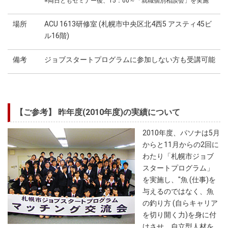
※両日ともセミナー後、15：00～「就職個別相談会」を実施
場所
ACU 1613研修室 (札幌市中央区北4西5 アスティ45ビ
ル16階)
備考
ジョブスタートプログラムに参加しない方も受講可能
【ご参考】 昨年度(2010年度)の実績について
2010年度、パソナは5月
からと11月からの2回に
わたり「札幌市ジョブ
スタートプログラム」
を実施し、"魚 (仕事)を
与えるのではなく、魚
の釣り方 (自らキャリア
を切り開く力)を身に付
けさせ、自立型人材を