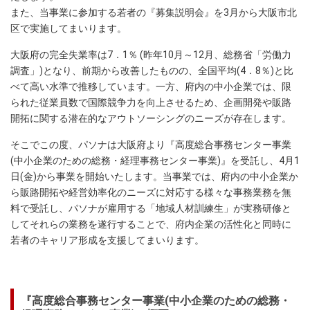
また、当事業に参加する若者の『募集説明会』を3月から大阪市北
区で実施してまいります。
大阪府の完全失業率は7．1％ (昨年10月～12月、総務省「労働力
調査」)となり、前期から改善したものの、全国平均(4．8％)と比
べて高い水準で推移しています。一方、府内の中小企業では、限
られた従業員数で国際競争力を向上させるため、企画開発や販路
開拓に関する潜在的なアウトソーシングのニーズが存在します。
そこでこの度、パソナは大阪府より『高度総合事務センター事業
(中小企業のための総務・経理事務センター事業)』を受託し、4月1
日(金)から事業を開始いたします。当事業では、府内の中小企業か
ら販路開拓や経営効率化のニーズに対応する様々な事務業務を無
料で受託し、パソナが雇用する「地域人材訓練生」が実務研修と
してそれらの業務を遂行することで、府内企業の活性化と同時に
若者のキャリア形成を支援してまいります。
『高度総合事務センター事業(中小企業のための総務・