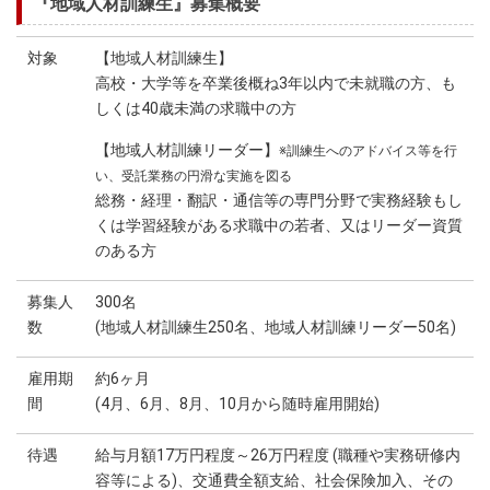
『地域人材訓練生』募集概要
対象
【地域人材訓練生】
高校・大学等を卒業後概ね3年以内で未就職の方、も
しくは40歳未満の求職中の方
【地域人材訓練リーダー】
※訓練生へのアドバイス等を行
い、受託業務の円滑な実施を図る
総務・経理・翻訳・通信等の専門分野で実務経験もし
くは学習経験がある求職中の若者、又はリーダー資質
のある方
募集人
300名
数
(地域人材訓練生250名、地域人材訓練リーダー50名)
雇用期
約6ヶ月
間
(4月、6月、8月、10月から随時雇用開始)
待遇
給与月額17万円程度～26万円程度 (職種や実務研修内
容等による)、交通費全額支給、社会保険加入、その