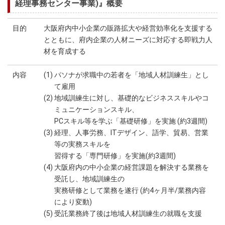
経理事務センター事業)』概要
目的
大阪府内中小企業の販路拡大や経営効率化を支援する
とともに、府内企業の人材ニーズに対応する即戦力人
材を育成する
内容
(1) パソナが求職中の若者を「地域人材訓練生」とし
て雇用
(2) 地域訓練生に対し、基礎的なビジネススキルやコ
ミュニケーションスキル、
PCスキル等を学ぶ「基礎研修」を実施 (約3週間)
(3) 経理、人事労務、ITデザイン、語学、貿易、営業
等の実務スキルを
習得する「専門研修」を実施(約3週間)
(4) 大阪府内の中小企業の経営課題を解決する業務を
受託し、地域訓練生の
実務研修として業務を遂行 (約4ヶ月半/業務内容
により変動)
(5) 受託業務終了後は地域人材訓練生の就職を支援