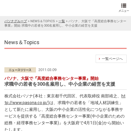
パソナグループ
>
NEWS＆TOPICS
>
一覧
>
パソナ、大阪で『高度総合事務センター
事業』開始 求職中の若者を300名雇用し、中小企業の経営を支援
News＆Topics
一覧ページへ
2011.03.09
パソナ、大阪で『高度総合事務センター事業』開始
求職中の若者を300名雇用し、中小企業の経営を支援
株式会社パソナ(本社：東京都千代田区、代表取締役 南部靖之、
ht
tp://www.pasona.co.jp/
)は、求職中の若者を「地域人材訓練生」
として新たに雇用し、大阪の中小企業の活性化につながる事務サ
ービスを提供する『高度総合事務センター事業(中小企業のための
総務・経理事務センター事業)』を大阪府で4月1日(金)から開始い
たします。