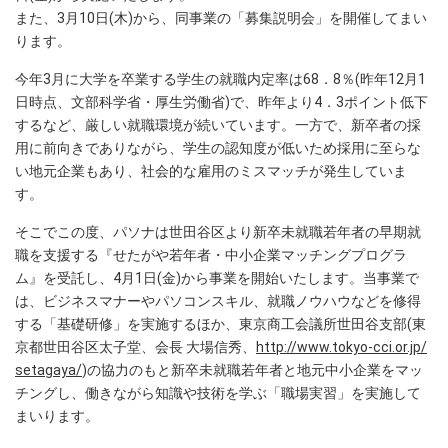
また、3月10日(木)から、同事業の「募集説明会」を開催してまい
ります。
今年3月に大学を卒業する学生の就職内定率は68．8％(昨年12月1
日時点、文部科学省・厚生労働省)で、昨年より4．3ポイント低下
するなど、厳しい就職環境が続いています。一方で、新卒者の採
用に前向きでありながら、学生の認知度が低いため採用に至らな
い地元企業もあり、社会的な雇用のミスマッチが発生していま
す。
そこでこの度、パソナは世田谷区より新卒未就職若年者の早期就
職を支援する『せたがや若年者・中小企業マッチングプログラ
ム』を受託し、4月1日(金)から事業を開始いたします。当事業で
は、ビジネスマナーやパソコンスキル、就職ノウハウなどを修得
する「基礎研修」を実施するほか、東京商工会議所世田谷支部(東
京都世田谷区太子堂、会長 大場信秀、
http://www.tokyo-cci.or.jp/
setagaya/
)の協力のもと新卒未就職若年者と地元中小企業をマッ
チングし、働きながら知識や技術を学ぶ「職場実習」を実施して
まいります。