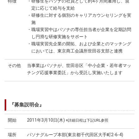
特徴
・研修生をパソナの社員として約4ヶ月間雇用し、規
定に応じて給与を支給
・研修生に対する個別のキャリアカウンセリングを実
施
・職場実習中はパソナの専任担当者が企業を定期訪問
し円滑な研修実施をサポート
・職場実習先企業の開拓、および企業とのマッチング
においては、東京商工会議所世田谷支部と連携
その他
当事業はパソナが、世田谷区「中小企業・若年者マッ
チング応援事業委託」から受託し実施いたします
『募集説明会』
開始
2011年3月10日(木)
※詳細日程は下記URL参照
場所
パソナグループ本部(東京都千代田区大手町2-6-4)