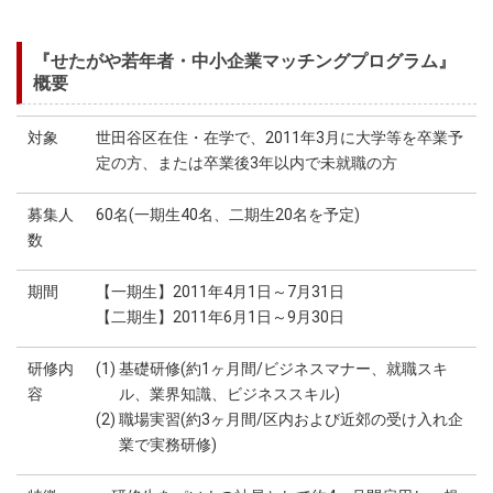
『せたがや若年者・中小企業マッチングプログラム』
概要
対象
世田谷区在住・在学で、2011年3月に大学等を卒業予
定の方、または卒業後3年以内で未就職の方
募集人
60名(一期生40名、二期生20名を予定)
数
期間
【一期生】2011年4月1日～7月31日
【二期生】2011年6月1日～9月30日
研修内
(1) 基礎研修(約1ヶ月間/ビジネスマナー、就職スキ
容
ル、業界知識、ビジネススキル)
(2) 職場実習(約3ヶ月間/区内および近郊の受け入れ企
業で実務研修)