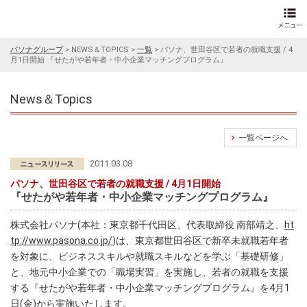
パソナグループ
>
NEWS＆TOPICS
>
一覧
>
パソナ、世田谷区で若者の就職支援 / 4
月1日開始 『せたがや若年者・中小企業マッチングプログラム』
News＆Topics
一覧ページへ
2011.03.08
パソナ、世田谷区で若者の就職支援 / 4月1日開始
『せたがや若年者・中小企業マッチングプログラム』
株式会社パソナ(本社：東京都千代田区、代表取締役 南部靖之、
ht
tp://www.pasona.co.jp/
)は、東京都世田谷区で新卒未就職若年者
を対象に、ビジネススキルや就職スキルなどを学ぶ「基礎研修」
と、地元中小企業での「職場実習」を実施し、若者の就職を支援
する『せたがや若年者・中小企業マッチングプログラム』を4月1
日(金)から実施いたします。