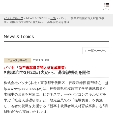
パソナグループ
>
NEWS＆TOPICS
>
一覧
>
パソナ 『新卒未就職者等人材育成事
業』 相模原市で3月22日(火)から、募集説明会を開催
News＆Topics
一覧ページへ
2011.03.08
パソナ 『新卒未就職者等人材育成事業』
相模原市で3月22日(火)から、募集説明会を開催
株式会社パソナ(本社：東京都千代田区、代表取締役 南部靖之、
ht
tp://www.pasona.co.jp/
)は、神奈川県相模原市で学卒未就職者や
求職中の若者を対象に、ビジネスマナーやパソコンスキルなどを
学ぶ「社会人基礎研修」と、地元企業での「職場実習」を実施
し、若者の就職を支援する『新卒未就職者等人材育成事業』を5月
6日(金)から実施いたします。