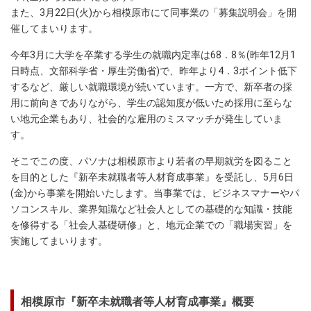
また、3月22日(火)から相模原市にて同事業の「募集説明会」を開
催してまいります。
今年3月に大学を卒業する学生の就職内定率は68．8％(昨年12月1
日時点、文部科学省・厚生労働省)で、昨年より4．3ポイント低下
するなど、厳しい就職環境が続いています。一方で、新卒者の採
用に前向きでありながら、学生の認知度が低いため採用に至らな
い地元企業もあり、社会的な雇用のミスマッチが発生していま
す。
そこでこの度、パソナは相模原市より若者の早期就労を図ること
を目的とした『新卒未就職者等人材育成事業』を受託し、5月6日
(金)から事業を開始いたします。当事業では、ビジネスマナーやパ
ソコンスキル、業界知識など社会人としての基礎的な知識・技能
を修得する「社会人基礎研修」と、地元企業での「職場実習」を
実施してまいります。
相模原市『新卒未就職者等人材育成事業』概要