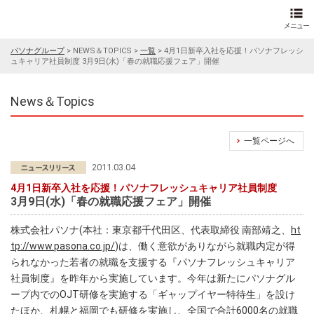
パソナグループ
>
NEWS＆TOPICS
>
一覧
>
4月1日新卒入社を応援！パソナフレッシ
ュキャリア社員制度 3月9日(水)「春の就職応援フェア」開催
News＆Topics
一覧ページへ
2011.03.04
4月1日新卒入社を応援！パソナフレッシュキャリア社員制度
3月9日(水)「春の就職応援フェア」開催
株式会社パソナ(本社：東京都千代田区、代表取締役 南部靖之、
ht
tp://www.pasona.co.jp/
)は、働く意欲がありながら就職内定が得
られなかった若者の就職を支援する『パソナフレッシュキャリア
社員制度』を昨年から実施しています。今年は新たにパソナグル
ープ内でのOJT研修を実施する「ギャップイヤー特待生」を設け
たほか、札幌と福岡でも研修を実施し、全国で合計6000名の就職